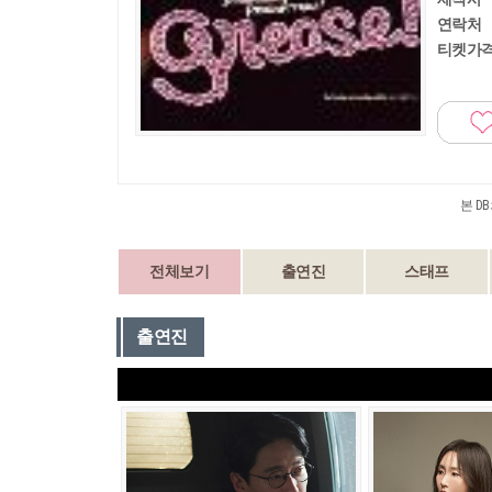
연락처
티켓가
본 D
전체보기
출연진
스태프
출연진