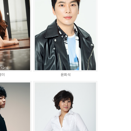
영미
윤희석