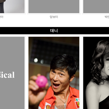
진아
양보미
박
대니