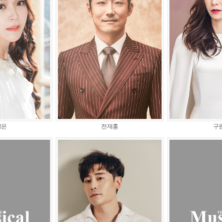
명은
전재홍
구