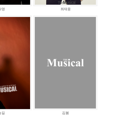
나영
최재웅
승길
김봄