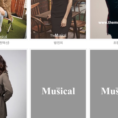
전역산)
방진의
조