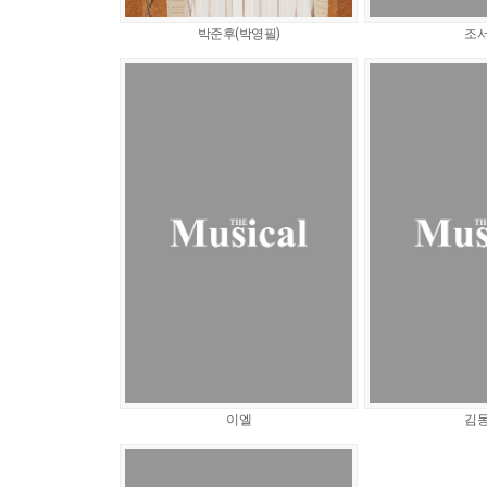
박준후(박영필)
조
이엘
김