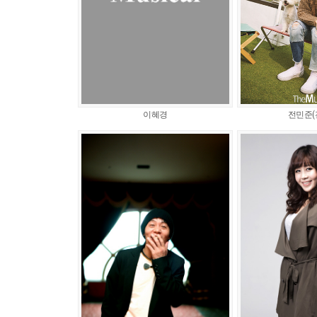
이혜경
전민준(