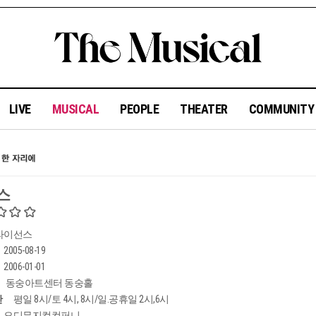
LIVE
MUSICAL
PEOPLE
THEATER
COMMUNIT
스
라이선스
2005-08-19
2006-01-01
동숭아트센터 동숭홀
간
평일 8시/토 4시, 8시/일.공휴일 2시,6시
오디뮤지컬컴퍼니