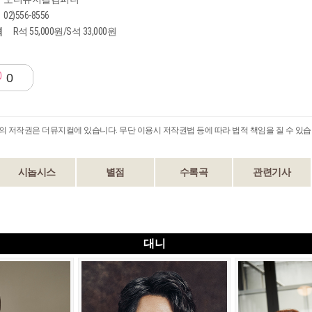
02)556-8556
격
R석 55,000원/S석 33,000원
0
B의 저작권은 더뮤지컬에 있습니다. 무단 이용시 저작권법 등에 따라 법적 책임을 질 수 있습
시놉시스
별점
수록곡
관련기사
대니