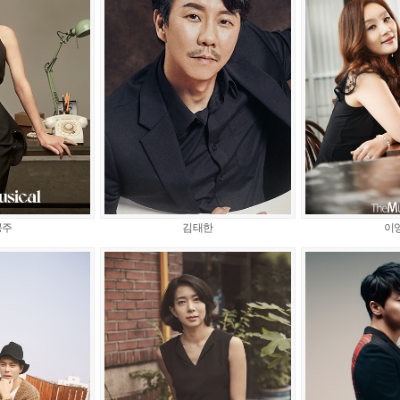
공주
김태한
이