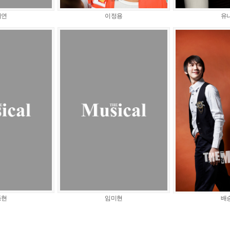
서연
이정용
유
동현
임미현
배