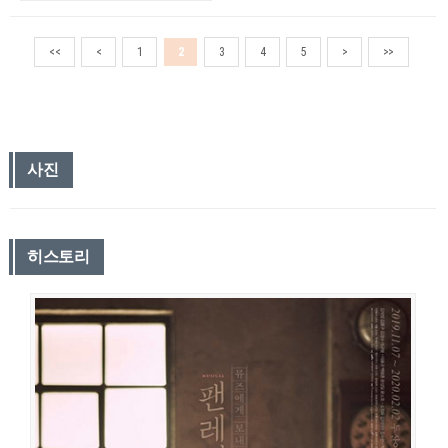
<<
<
1
2
3
4
5
>
>>
사진
히스토리