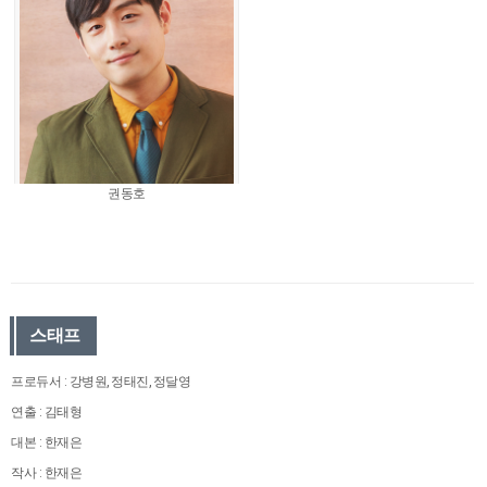
권동호
스태프
프로듀서 : 강병원, 정태진, 정달영
연출 : 김태형
대본 : 한재은
작사 : 한재은