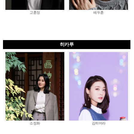
고훈정
배두훈
히카루
소정화
김히어라