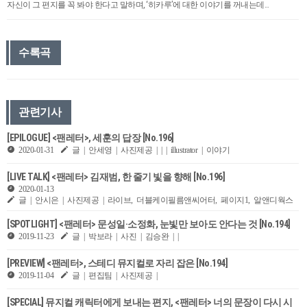
자신이 그 편지를 꼭 봐야 한다고 말하며, ‘히카루’에 대한 이야기를 꺼내는데…
수록곡
관련기사
[EPILOGUE] <팬레터>, 세훈의 답장 [No.196]
2020-01-31
글 | 안세영 | 사진제공 | | | illustrator | 이야기
[LIVE TALK] <팬레터> 김재범, 한 줄기 빛을 향해 [No.196]
2020-01-13
글 | 안시은 | 사진제공 | 라이브, 더블케이필름앤씨어터, 페이지1, 알앤디웍스
[SPOTLIGHT] <팬레터> 문성일·소정화, ​눈빛만 보아도 안다는 것 [No.194]
2019-11-23
글 | 박보라 | 사진 | 김승완 | |
[PREVIEW] <팬레터>, 스테디 뮤지컬로 자리 잡은 [No.194]
2019-11-04
글 | 편집팀 | 사진제공 |
[SPECIAL] 뮤지컬 캐릭터에게 보내는 편지, <팬레터> 너의 문장이 다시 시