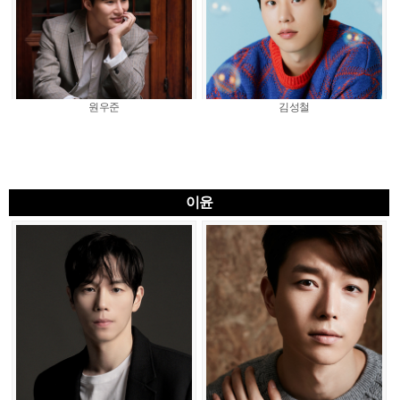
원우준
김성철
이윤