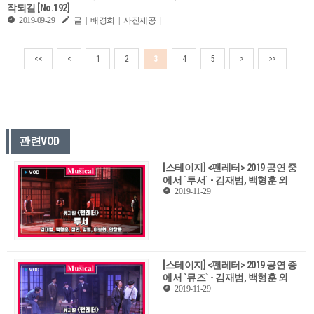
작되길 [No.192]
2019-09-29
글 | 배경희 | 사진제공 |
<<
<
1
2
3
4
5
>
>>
관련VOD
[스테이지] <팬레터> 2019 공연 중
에서 `투서` - 김재범, 백형훈 외
2019-11-29
[스테이지] <팬레터> 2019 공연 중
에서 `뮤즈` - 김재범, 백형훈 외
2019-11-29