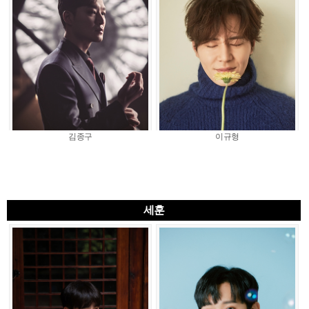
김종구
이규형
세훈