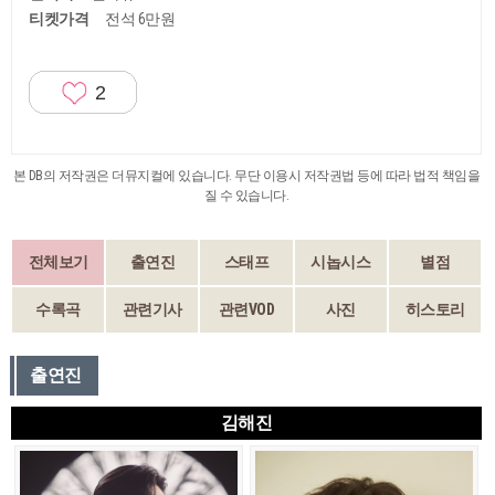
티켓가격
전석 6만원
2
본 DB의 저작권은 더뮤지컬에 있습니다. 무단 이용시 저작권법 등에 따라 법적 책임을
질 수 있습니다.
전체보기
출연진
스태프
시놉시스
별점
수록곡
관련기사
관련VOD
사진
히스토리
출연진
김해진