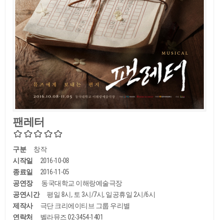
팬레터
구분
창작
시작일
2016-10-08
종료일
2016-11-05
공연장
동국대학교 이해랑예술극장
공연시간
평일 8시, 토 3시/7시, 일공휴일 2시/6시
제작사
극단 크리에이티브 그룹 우리별
연락처
벨라뮤즈 02-3454-1401