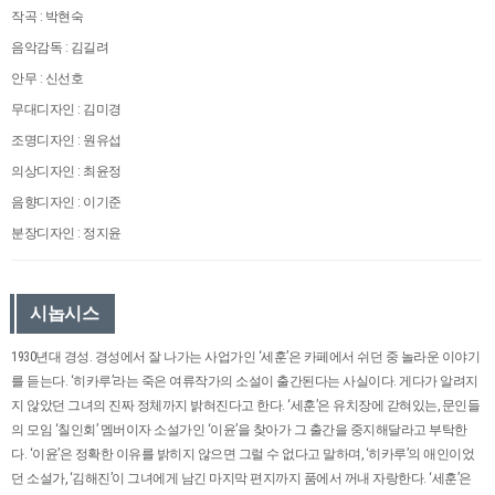
작곡 : 박현숙
음악감독 : 김길려
안무 : 신선호
무대디자인 : 김미경
조명디자인 : 원유섭
의상디자인 : 최윤정
음향디자인 : 이기준
분장디자인 : 정지윤
시놉시스
1930년대 경성. 경성에서 잘 나가는 사업가인 ‘세훈’은 카페에서 쉬던 중 놀라운 이야기
를 듣는다. ‘히카루’라는 죽은 여류작가의 소설이 출간된다는 사실이다. 게다가 알려지
지 않았던 그녀의 진짜 정체까지 밝혀진다고 한다. ‘세훈’은 유치장에 갇혀있는, 문인들
의 모임 ‘칠인회’ 멤버이자 소설가인 ‘이윤’을 찾아가 그 출간을 중지해달라고 부탁한
다. ‘이윤’은 정확한 이유를 밝히지 않으면 그럴 수 없다고 말하며, ‘히카루’의 애인이었
던 소설가, ‘김해진’이 그녀에게 남긴 마지막 편지까지 품에서 꺼내 자랑한다. ‘세훈’은