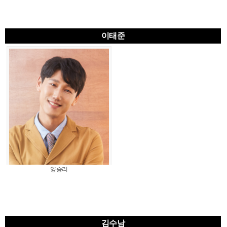
이태준
양승리
김수남