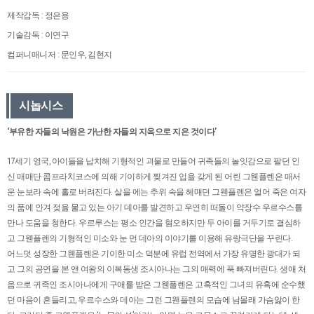
제작감독 : 정은용
기술감독 : 이연구
컴퍼니매니저 : 문인우, 김현지
시놉시스
‘부유한 자들의 낙원은 가난한 자들의 지옥으로 지은 것이다’
17세기 영국, 아이들을 납치해 기형적인 괴물로 만들어 귀족들의 놀잇감으로 팔던 인
신 매매단 콤프라치코스에 의해 기이하게 찢겨진 입을 갖게 된 어린 그웬플렌은 매서
운 눈보라 속에 홀로 버려진다. 살을 에는 추위 속을 헤매던 그웬플렌은 얼어 죽은 여자
의 품에 안겨 젖을 물고 있는 아기 데아를 발견하고 우연히 떠돌이 약장수 우르수스를
만나 도움을 청한다. 우르루스는 평소 인간을 혐오하지만 두 아이를 거두기로 결심하
고 그웬플렌의 기형적인 미소와 눈 먼 데아의 이야기를 이용해 유랑극단을 꾸린다.
어느덧 성장한 그웬플렌은 기이한 미소 덕분에 유럽 전역에서 가장 유명한 광대가 되
고 그의 공연을 본 앤 여왕의 이복동생 조시아나는 그의 매력에 푹 빠져버린다. 생애 처
음으로 귀족인 조시아나에게 구애를 받은 그웬플렌은 고혹적인 그녀의 유혹에 순수했
던 마음이 흔들리고, 우르수스와 데아는 그런 그웬플렌의 모습에 남몰래 가슴앓이 한