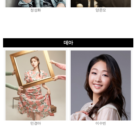
정성화
양준모
데아
민경아
이수빈