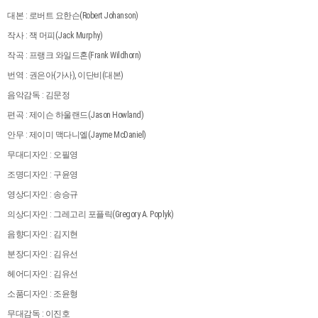
대본 : 로버트 요한슨(Robert Johanson)
작사 : 잭 머피(Jack Murphy)
작곡 : 프랭크 와일드혼(Frank Wildhorn)
번역 : 권은아(가사), 이단비(대본)
음악감독 : 김문정
편곡 : 제이슨 하울랜드(Jason Howland)
안무 : 제이미 맥다니엘(Jayme McDaniel)
무대디자인 : 오필영
조명디자인 : 구윤영
영상디자인 : 송승규
의상디자인 : 그레고리 포플릭(Gregory A. Poplyk)
음향디자인 : 김지현
분장디자인 : 김유선
헤어디자인 : 김유선
소품디자인 : 조윤형
무대감독 : 이진호