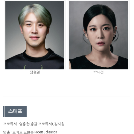
정원일
박태경
스태프
프로듀서 : 엄홍현(총괄 프로듀서), 김지원
연출 : 로버트 요한슨 Robert Johanson