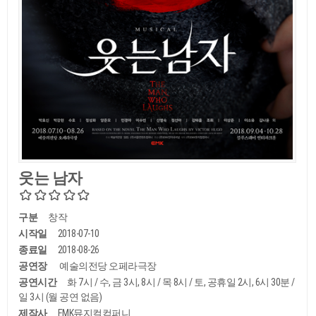
웃는 남자
구분
창작
시작일
2018-07-10
종료일
2018-08-26
공연장
예술의전당 오페라극장
공연시간
화 7시 / 수, 금 3시, 8시 / 목 8시 / 토, 공휴일 2시, 6시 30분 /
일 3시 (월 공연 없음)
제작사
EMK뮤지컬컴퍼니