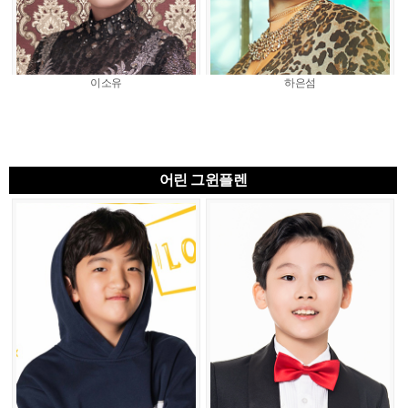
이소유
하은섬
어린 그윈플렌