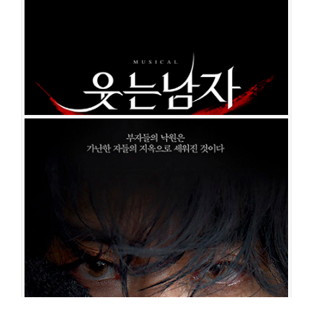
웃는 남자
공연일시
2022-06-10 ~ 2022-08-22
공연장
세종문화회관 대극장
출연진
박효신
박은태
박강현
민영기
양준모
신영숙
김소향
이수빈
유소리
최성원
김승대
이상준
진도희
김영주
허재연
고예일
이우승
윤선
용
정재희
박소빈
김창현
이성주
김경택
송임규
김솔
가희
김선
김태희
이건민
정일현
김리안
신지섭
이여진
강희수
곽동기
백승진
하수연
이도
헌
정현진
최윤우