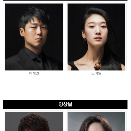
허재연
고예일
앙상블