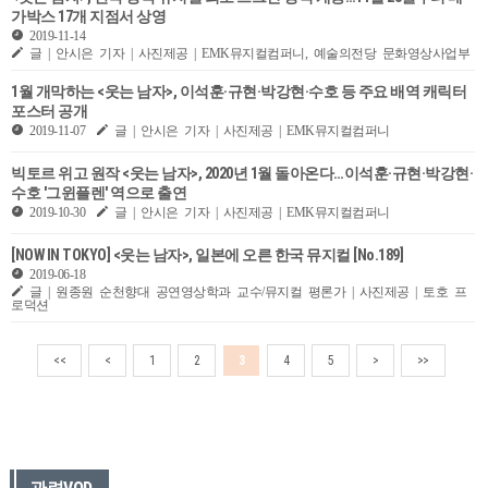
가박스 17개 지점서 상영
2019-11-14
글 | 안시은 기자 | 사진제공 | EMK뮤지컬컴퍼니, 예술의전당 문화영상사업부
1월 개막하는 <웃는 남자>, 이석훈·규현·박강현·수호 등 주요 배역 캐릭터
포스터 공개
2019-11-07
글 | 안시은 기자 | 사진제공 | EMK뮤지컬컴퍼니
빅토르 위고 원작 <웃는 남자>, 2020년 1월 돌아온다…이석훈·규현·박강현·
수호 '그윈플렌' 역으로 출연
2019-10-30
글 | 안시은 기자 | 사진제공 | EMK뮤지컬컴퍼니
[NOW IN TOKYO] <웃는 남자>, 일본에 오른 한국 뮤지컬 [No.189]
2019-06-18
글 | 원종원 순천향대 공연영상학과 교수/뮤지컬 평론가 | 사진제공 | 토호 프
로덕션
<<
<
1
2
3
4
5
>
>>