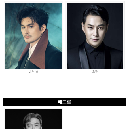
강태을
조휘
페드로