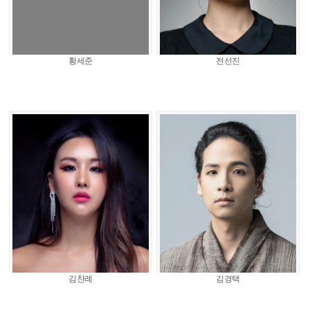
황세준
전선진
김찬례
김경택