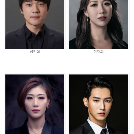
공민섭
정재희