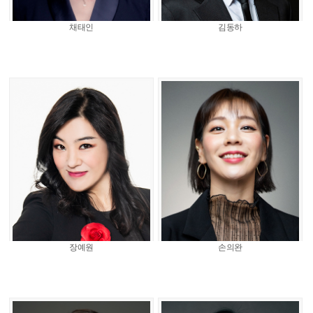
채태인
김동하
장예원
손의완