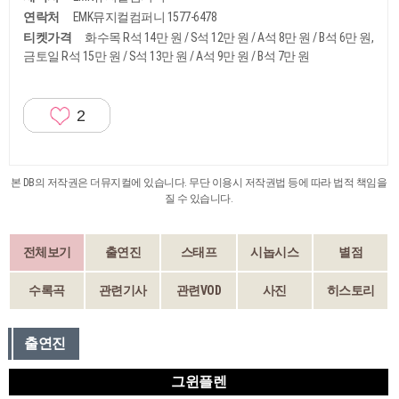
연락처
EMK뮤지컬컴퍼니 1577-6478
티켓가격
화수목 R석 14만 원 / S석 12만 원 / A석 8만 원 / B석 6만 원,
금토일 R석 15만 원 / S석 13만 원 / A석 9만 원 / B석 7만 원
2
본 DB의 저작권은 더뮤지컬에 있습니다. 무단 이용시 저작권법 등에 따라 법적 책임을
질 수 있습니다.
전체보기
출연진
스태프
시놉시스
별점
수록곡
관련기사
관련VOD
사진
히스토리
출연진
그윈플렌