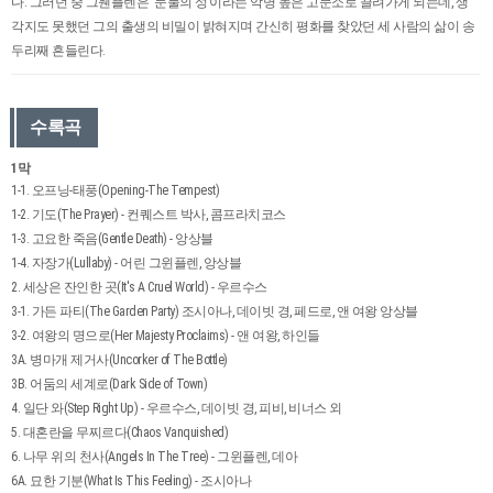
다. 그러던 중 그웬플렌은 ‘눈물의 성’이라는 악명 높은 고문소로 끌려가게 되는데, 생
각지도 못했던 그의 출생의 비밀이 밝혀지며 간신히 평화를 찾았던 세 사람의 삶이 송
두리째 흔들린다.
수록곡
1막
1-1. 오프닝-태풍(Opening-The Tempest)
1-2. 기도(The Prayer) - 컨퀘스트 박사, 콤프라치코스
1-3. 고요한 죽음(Gentle Death) - 앙상블
1-4. 자장가(Lullaby) - 어린 그윈플렌, 앙상블
2. 세상은 잔인한 곳(It's A Cruel World) - 우르수스
3-1. 가든 파티(The Garden Party) 조시아나, 데이빗 경, 페드로, 앤 여왕 앙상블
3-2. 여왕의 명으로(Her Majesty Proclaims) - 앤 여왕, 하인들
3A. 병마개 제거사(Uncorker of The Bottle)
3B. 어둠의 세계로(Dark Side of Town)
4. 일단 와(Step Right Up) - 우르수스, 데이빗 경, 피비, 비너스 외
5. 대혼란을 무찌르다(Chaos Vanquished)
6. 나무 위의 천사(Angels In The Tree) - 그윈플렌, 데아
6A. 묘한 기분(What Is This Feeling) - 조시아나