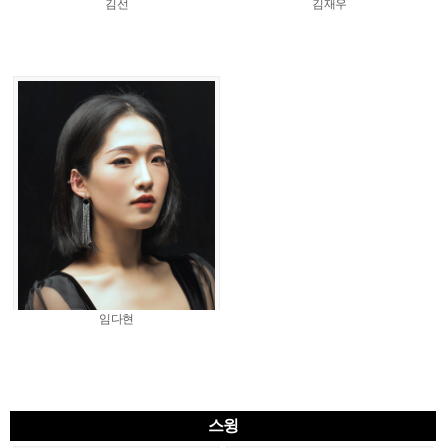
김선
김재우
임다현
스윙