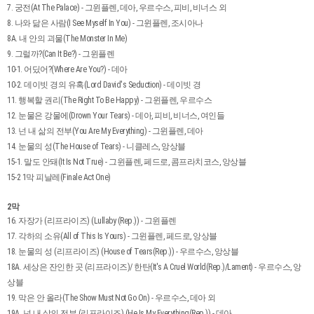
7. 궁전(At The Palace) - 그윈플렌, 데아, 우르수스, 피비, 비너스 외
8. 나와 닮은 사람(I See Myself In You) - 그윈플렌, 조시아나
8A. 내 안의 괴물(The Monster In Me)
9. 그럴까?(Can It Be?) - 그윈플렌
10-1. 어딨어?(Where Are You?) - 데아
10-2. 데이빗 경의 유혹(Lord David's Seduction) - 데이빗 경
11. 행복할 권리(The Right To Be Happy) - 그윈플렌, 우르수스
12. 눈물은 강물에(Drown Your Tears) - 데아, 피비, 비너스, 여인들
13. 넌 내 삶의 전부(You Are My Everything) - 그윈플렌, 데아
14. 눈물의 성(The House of Tears) - 니클레스, 앙상블
15-1. 말도 안돼(It Is Not True) - 그윈플렌, 페드로, 콤프라치코스, 앙상블
15-2 1막 피날레(Finale Act One)
2막
16. 자장가 (리프라이즈) (Lullaby (Rep.)) - 그윈플렌
17. 각하의 소유(All of This Is Yours) - 그윈플렌, 페드로, 앙상블
18. 눈물의 성 (리프라이즈) (House of Tears(Rep.)) - 우르수스, 앙상블
18A. 세상은 잔인한 곳 (리프라이즈)/ 한탄(It's A Cruel World(Rep.)/Lament) - 우르수스, 앙
상블
19. 막은 안 올라(The Show Must Not Go On) - 우르수스, 데아 외
19A. 넌 내 삶의 전부 (리프라이즈) (He Is My Everything(Rep.)) - 데아