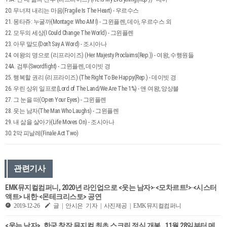
20. 무너져 내리는 마음(Fragile Is The Heart) - 우르수스
21. 몽타쥬: 누굴까(Montage: Who AM I) - 그윈플렌, 데아, 우르수스 외
22. 모두의 세상(I Could Change The World) - 그윈플렌
23. 아무 말도(Don't Say A Word) - 조시아나
24. 여왕의 명으로 (리프라이즈) (Her Majesty Proclaims(Rep.)) - 여왕, 수행원들
24A. 검투(Swordfight) - 그윈플렌, 데이빗 경
25. 행복할 권리 (리프라이즈) (The Right To Be Happy(Rep.) - 데이빗 경
26. 우린 상위 일프로(Lord of The Land/We Are The 1%) - 앤 여왕, 앙상블
27. 그 눈을 떠(Open Your Eyes) - 그윈플렌
28. 웃는 남자(The Man Who Laughs) - 그윈플렌
29. 내 삶을 살아가(Life Moves On) - 조시아나
30. 2막 피날레(Finale Act Two)
관련기사
EMK뮤지컬컴퍼니, 2020년 라인업으로 <웃는 남자>·<모차르트!>·<시스터
액트> 내한·<몬테크리스토> 공연
2019-12-26
글 | 안시은 기자 | 사진제공 | EMK뮤지컬컴퍼니
<웃는 남자>, 한국 창작 뮤지컬 최초 스크린 정식 개봉…11월 28일부터 메