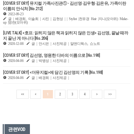
[COVER STORY] 뮤지컬 가족사진관① - 김선영·김우형·김온유, 가족이란
이름의 안식처 [No.212]
2022-09-23
글 | 배경희, 이솔희 | 사진 | 김현성 | | Stylist |천유경 Hair |지니(모아위) Make-
up |영란(모아위)
[LIVE TALK] <호프: 읽히지 않은 책과 읽히지 않은 인생> 김선영, 끝날 때까
지 끝난 게 아니다 [No.206]
2020-12-08
글 | 안시은 | 사진제공 | 알앤디웍스, 쇼노트
[COVER STORY] 김선영, 영원한 디바의 이름으로 [No.198]
2020-04-06
글 | 박병성 | 사진제공 |
[COVER STORY] <더뮤지컬>에 담긴 김선영의 기록 [No.198]
2020-04-06
글 | 배경희 | 사진제공 |
<<
<
1
2
3
4
>
>>
관련VOD