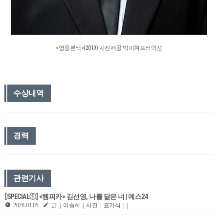
<영웅본색>(2019) 사진제공 빅피쳐프러덕션
수상내역
경력
관련기사
[SPECIAL①] <렘피카> 김선영, 나를 닮은 너 | 예스24
2026-03-05
글 | 이솔희 | 사진 | 표기식 | |