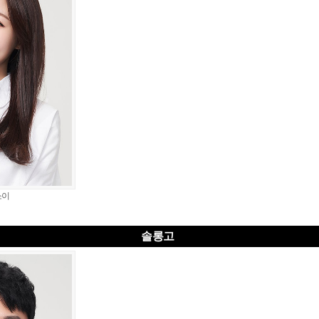
소이
솔롱고