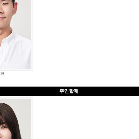
기헌
주인할매