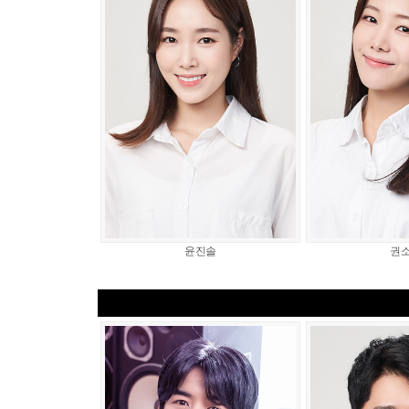
윤진솔
권