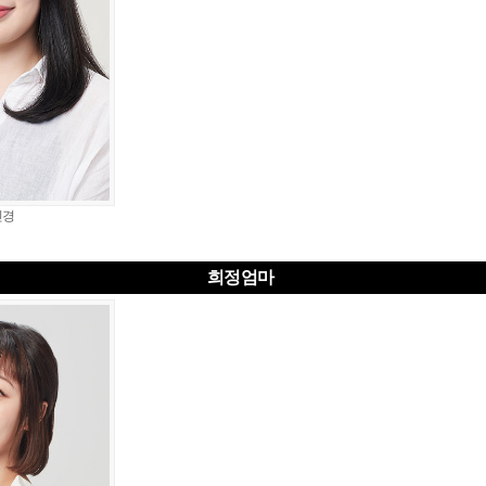
민경
희정엄마