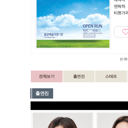
연락처
티켓가
본 D
전체보기
출연진
스태프
출연진