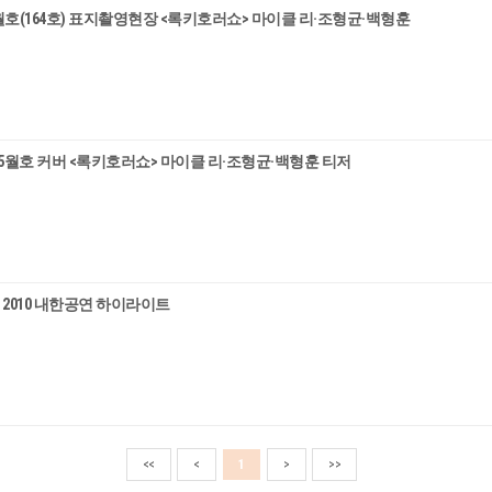
월호(164호) 표지촬영현장 <록키호러쇼> 마이클 리·조형균·백형훈
 5월호 커버 <록키호러쇼> 마이클 리·조형균·백형훈 티저
> 2010 내한공연 하이라이트
<<
<
1
>
>>