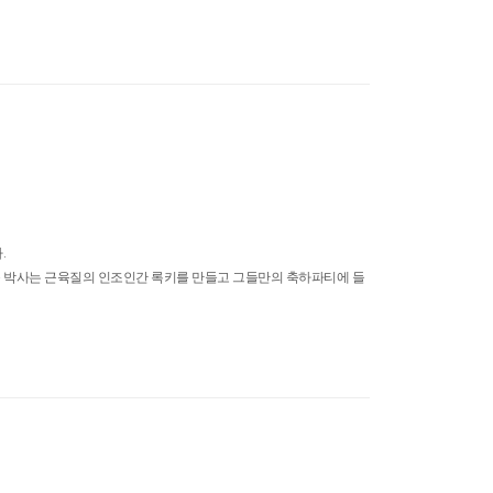
.
큰 박사는 근육질의 인조인간 록키를 만들고 그들만의 축하파티에 들