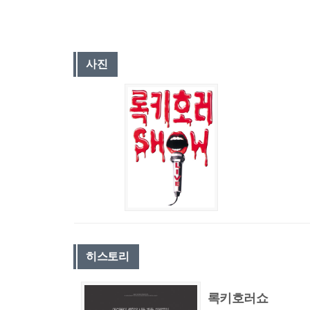
사진
히스토리
록키호러쇼