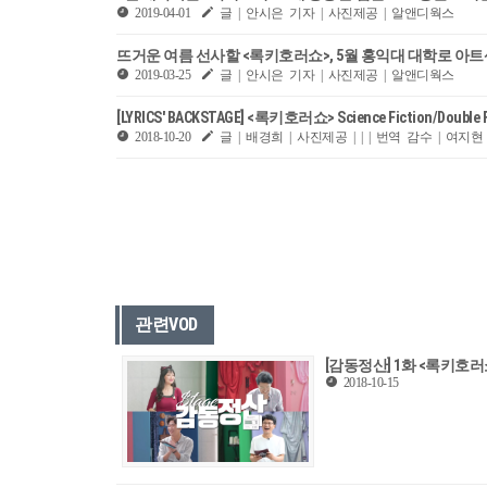
2019-04-01
글 | 안시은 기자 | 사진제공 | 알앤디웍스
뜨거운 여름 선사할 <록키호러쇼>, 5월 홍익대 대학로 아
2019-03-25
글 | 안시은 기자 | 사진제공 | 알앤디웍스
[LYRICS' BACKSTAGE] <록키호러쇼> Science Fiction/Double Fe
2018-10-20
글 | 배경희 | 사진제공 | | | 번역 감수 | 여지
관련VOD
[감동정산] 1화 <록키호러
2018-10-15