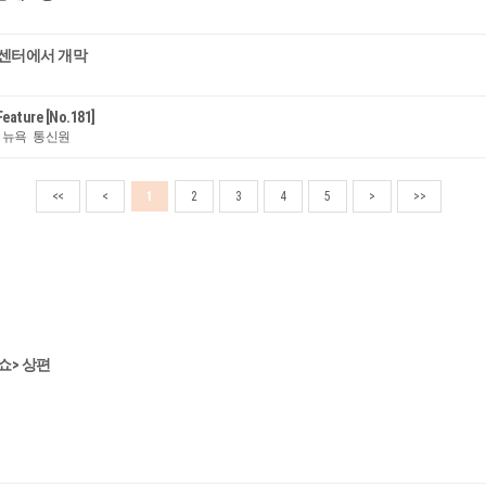
트센터에서 개막
ature [No.181]
현 뉴욕 통신원
<<
<
1
2
3
4
5
>
>>
쇼> 상편