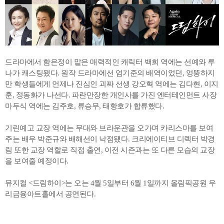
드라마에서 함은정이 맡은 매력적인 캐릭터 백희 역에는 선예와 루
나가 캐스팅됐다. 원작 드라마에선 엄기준의 배역이었던, 엉뚱하지
만 학생들에게 언제나 진심인 괴짜 선생 강오혁 역에는 김다현, 이지
훈, 정동화가 나선다. 파란만장한 개인사를 가진 엔터테인먼트 사장
마두식 역에는 김주호, 류승무, 태항호가 합류했다.
기린예고 교장 역에는 무대와 브라운관을 오가며 카리스마를 보여
주는 배우 박준규와 배해선이 낙점됐다. 크리에이티브 디렉터 박경
림 또한 교장 역할로 직접 출연, 이전 시즌과는 또 다른 모습의 교장
을 보여줄 예정이다.
뮤지컬 <드림하이>는 오는 4월 5일부터 6월 1일까지 올림픽공원 우
리금융아트홀에서 공연된다.