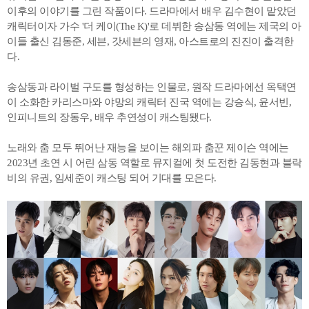
이후의 이야기를 그린 작품이다. 드라마에서 배우 김수현이 맡았던
캐릭터이자 가수 '더 케이(The K)'로 데뷔한 송삼동 역에는 제국의 아
이들 출신 김동준, 세븐, 갓세븐의 영재, 아스트로의 진진이 출격한
다.
송삼동과 라이벌 구도를 형성하는 인물로, 원작 드라마에선 옥택연
이 소화한 카리스마와 야망의 캐릭터 진국 역에는 강승식, 윤서빈,
인피니트의 장동우, 배우 추연성이 캐스팅됐다.
노래와 춤 모두 뛰어난 재능을 보이는 해외파 춤꾼 제이슨 역에는
2023년 초연 시 어린 삼동 역할로 뮤지컬에 첫 도전한 김동현과 블락
비의 유권, 임세준이 캐스팅 되어 기대를 모은다.