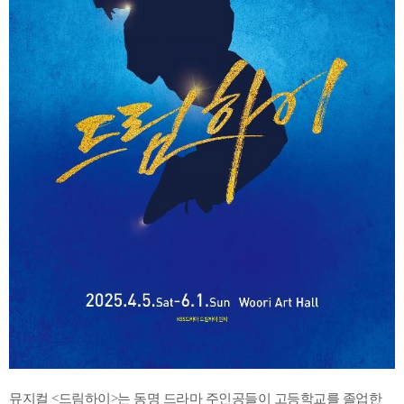
뮤지컬 <드림하이>는 동명 드라마 주인공들이 고등학교를 졸업한