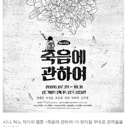
시니, 혀노 작가의 웹툰 <죽음에 관하여>가 뮤지컬 무대로 관객들을