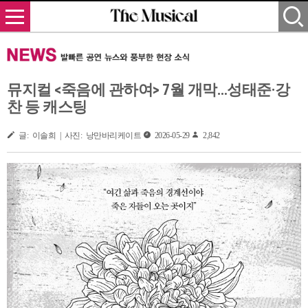
뮤지컬 <죽음에 관하여> 7월 개막…성태준·강
찬 등 캐스팅
글: 이솔희 | 사진: 낭만바리케이트
2026-05-29
2,842