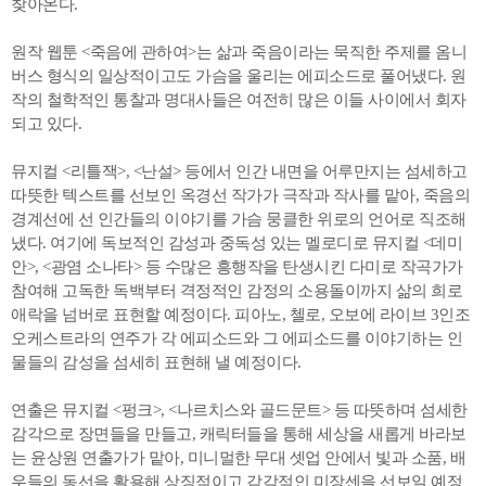
찾아온다.
원작 웹툰 <죽음에 관하여>는 삶과 죽음이라는 묵직한 주제를 옴니
버스 형식의 일상적이고도 가슴을 울리는 에피소드로 풀어냈다. 원
작의 철학적인 통찰과 명대사들은 여전히 많은 이들 사이에서 회자
되고 있다.
뮤지컬 <리틀잭>, <난설> 등에서 인간 내면을 어루만지는 섬세하고
따뜻한 텍스트를 선보인 옥경선 작가가 극작과 작사를 맡아, 죽음의
경계선에 선 인간들의 이야기를 가슴 뭉클한 위로의 언어로 직조해
냈다. 여기에 독보적인 감성과 중독성 있는 멜로디로 뮤지컬 <데미
안>, <광염 소나타> 등 수많은 흥행작을 탄생시킨 다미로 작곡가가
참여해 고독한 독백부터 격정적인 감정의 소용돌이까지 삶의 희로
애락을 넘버로 표현할 예정이다. 피아노, 첼로, 오보에 라이브 3인조
오케스트라의 연주가 각 에피소드와 그 에피소드를 이야기하는 인
물들의 감성을 섬세히 표현해 낼 예정이다.
연출은 뮤지컬 <펑크>, <나르치스와 골드문트> 등 따뜻하며 섬세한
감각으로 장면들을 만들고, 캐릭터들을 통해 세상을 새롭게 바라보
는 윤상원 연출가가 맡아, 미니멀한 무대 셋업 안에서 빛과 소품, 배
우들의 동선을 활용해 상징적이고 감각적인 미장센을 선보일 예정