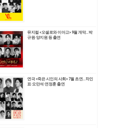
뮤지컬 <오셀로와 이아고> 9월 개막…박
규원·양지원 등 출연
연극 <죽은 시인의 사회> 7월 초연…차인
표·오만석·연정훈 출연