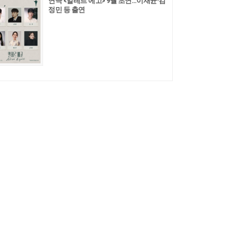
연극 <알테르 에고> 9월 초연…이재균·김
정민 등 출연