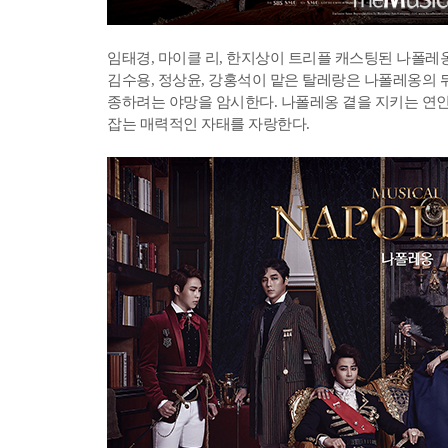
임태경, 마이클 리, 한지상이 트리플 캐스팅된 나폴레
김수용, 정상윤, 강홍석이 맡은 탈레랑은 나폴레옹의 
종하려는 야망을 암시한다. 나폴레옹 곁을 지키는 연인
잡는 매력적인 자태를 자랑한다.