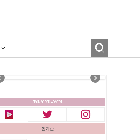
Y
SPONSORED ADVERT
인기순