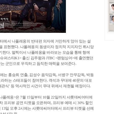
포스터에서 나폴레옹의 반대편 의자에 거만하게 앉아 있는 설
을 표현했다. 나폴레옹의 동생이자 정치적 지지자인 뤼시앙
)이 연기한다. 멀찍이서 나폴레옹을 바라보는 모습을 통해 형에
<슈퍼스타K1> 출신 김주왕과 JTBC <팬텀싱어>에 출연했던
받는 군인으로 우직하고 듬직한 매력을 보여준다.
에는 홍승희 연출, 김성수 음악감독, 서병구 안무감독, 박동
라하는 스태프들이 참여한다. 객석과 무대에 40문의 대포
 대관식’ 등 역사적인 사건이 무대 위에서 재현될 예정이다.
폴레옹>은 7월 15일부터 10월 22일까지 샤롯데씨어터에
일 2회차 프리뷰 공연 티켓을 오픈하며, 프리뷰 예매 시 30% 할인
월 13일 오후 2시에는 샤롯데씨어터에서 프리뷰 티켓을 선예
 A석 6만 원.