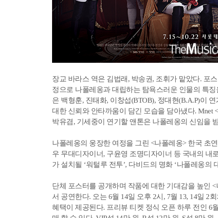
장교 바라스 역은 김법래, 박송권, 조휘가 맡았다. 
정으로 나폴레옹과 대립하는 탐욕스러운 인물의 특징
은 백형훈, 진태화, 이창섭(BTOB), 정대현(B.A.P
대한 신뢰와 안타까움이 담긴 모습을 담아냈다. Mnet 
박유겸, 기세중이 연기할 앤톤은 나폴레옹의 신임을 
나폴레옹의 웅장한 여정을 그린 <나폴레옹> 한국 초연
우 무대디자이너, 구윤영 조명디자이너 등 국내의 내로
가 설치될 ‘워털루 전투’, 다비드의 명화 ‘나폴레옹의
단체 포스터를 공개하며 작품에 대한 기대감을 높인 <나
서 공연한다. 오는 6월 14일 오후 2시, 7월 13, 14
혜택이 제공된다. 프리뷰 티켓 정식 오픈 하루 전인 6
매 할 수 있다. VIP석 14만 원, R석 12만 원, S석 8만 원,