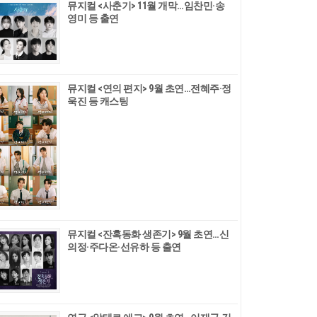
뮤지컬 <사춘기> 11월 개막…임찬민·송
영미 등 출연
뮤지컬 <연의 편지> 9월 초연…전혜주·정
욱진 등 캐스팅
뮤지컬 <잔혹동화 생존기> 9월 초연…신
의정·주다온·선유하 등 출연