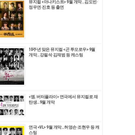
뮤지컬 <아나키스트> 9월 개막…김도빈·
정우연·진호 등 출연
10주년 맞은 뮤지컬 <곤 투모로우> 9월
개막…강필석·김재범 등 캐스팅
<엠. 버터플라이> 연극에서 뮤지컬로 재
탄생…9월 개막
연극 <VL> 9월 개막…허영손·조현우 등 캐
스팅