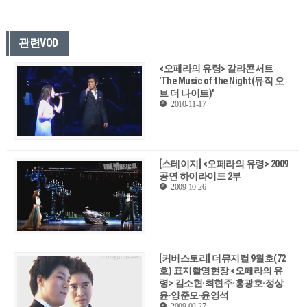
관련VOD
<오페라의 유령> 갈라콘서트
'The Music of the Night(뮤직 오
브 더 나이트)'
2010-11-17
[스테이지] <오페라의 유령> 2009
공연 하이라이트 2부
2009-10-26
[커버스토리] 더뮤지컬 9월호(72
호) 표지촬영현장 <오페라의 유
령> 김소현·최현주·홍광호·정상
윤·양준모·윤영석
2009-08-27