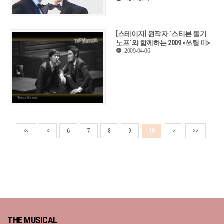
[스테이지] 원작자 `스티븐 돌기
노프`와 함께하는 2009 <쓰릴 미>
2009-04-06
<<
<
6
7
8
9
10
>
>>
THE MUSICAL