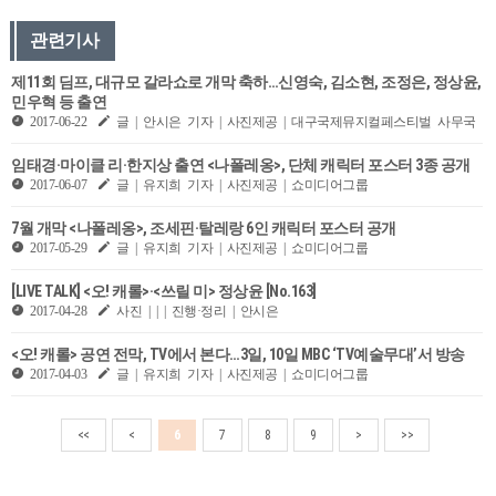
관련기사
제11회 딤프, 대규모 갈라쇼로 개막 축하…신영숙, 김소현, 조정은, 정상윤,
민우혁 등 출연
2017-06-22
글 | 안시은 기자 | 사진제공 | 대구국제뮤지컬페스티벌 사무국
임태경·마이클 리·한지상 출연 <나폴레옹>, 단체 캐릭터 포스터 3종 공개
2017-06-07
글 | 유지희 기자 | 사진제공 | 쇼미디어그룹
7월 개막 <나폴레옹>, 조세핀·탈레랑 6인 캐릭터 포스터 공개
2017-05-29
글 | 유지희 기자 | 사진제공 | 쇼미디어그룹
[LIVE TALK] <오! 캐롤>·<쓰릴 미> 정상윤 [No.163]
2017-04-28
사진 | | | 진행·정리 | 안시은
<오! 캐롤> 공연 전막, TV에서 본다…3일, 10일 MBC ‘TV예술무대’서 방송
2017-04-03
글 | 유지희 기자 | 사진제공 | 쇼미디어그룹
<<
<
6
7
8
9
>
>>