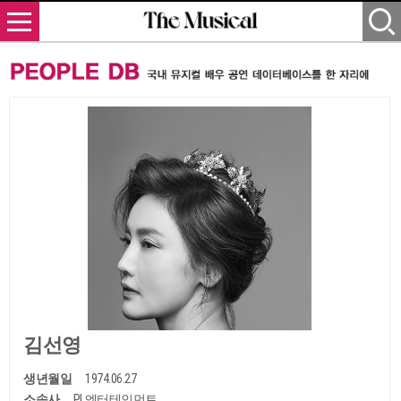
김선영
생년월일
1974.06.27
소속사
PL엔터테인먼트