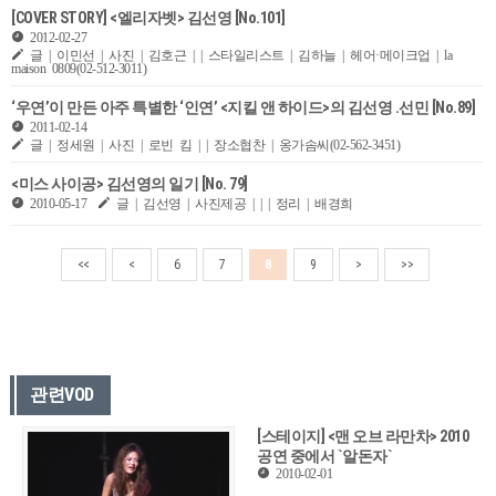
[COVER STORY] <엘리자벳> 김선영 [No.101]
2012-02-27
글 | 이민선 | 사진 | 김호근 | | 스타일리스트 | 김하늘 | 헤어·메이크업 | la
maison 0809(02-512-3011)
‘우연’이 만든 아주 특별한 ‘인연’ <지킬 앤 하이드>의 김선영 .선민 [No.89]
2011-02-14
글 | 정세원 | 사진 | 로빈 킴 | | 장소협찬 | 옹가솜씨(02-562-3451)
<미스 사이공> 김선영의 일기 [No. 79]
2010-05-17
글 | 김선영 | 사진제공 | | | 정리 | 배경희
<<
<
6
7
8
9
>
>>
관련VOD
[스테이지] <맨 오브 라만차> 2010
공연 중에서 `알돈자`
2010-02-01