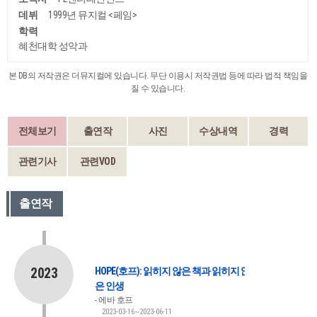
데뷔
1999년 뮤지컬 <페임>
학력
혜천대학 성악과
본 DB의 저작권은 더뮤지컬에 있습니다. 무단 이용시 저작권법 등에 따라 법적 책임을
질 수 있습니다.
전체보기
출연작
사진
수상내역
경력
관련기사
관련VOD
출연작
2023
HOPE(호프): 읽히지 않은 책과 읽히지 않
은 인생
에바 호프
2023-03-16~2023-06-11