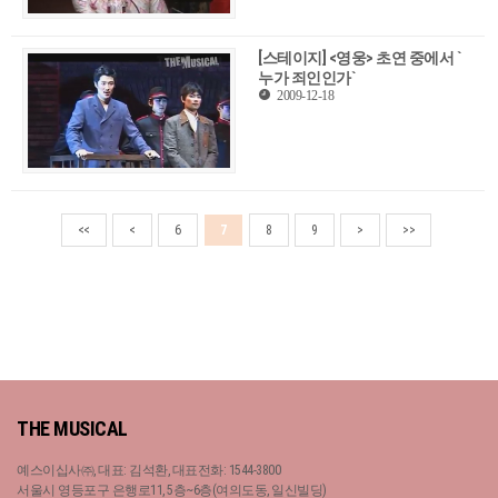
[스테이지] <영웅> 초연 중에서 `
누가 죄인인가`
2009-12-18
<<
<
6
7
8
9
>
>>
THE MUSICAL
예스이십사㈜, 대표: 김석환, 대표전화: 1544-3800
서울시 영등포구 은행로11, 5층~6층(여의도동, 일신빌딩)