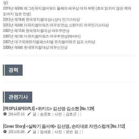
생)
2019년 제8회 예그린뮤지컬어워드 올해의 배우상 여자 부문 (호프:읽히지 않은 책과
읽히지 않은 인생)
2012년 제18회 한국뮤지컬대상시상식 인기스타상
2012년 제6회 더뮤지컬어워즈 여우조연상, 신한카드 여우인기스타상
2007년 제13회 한국뮤지컬대상 여우주연상
2007년 제1회 더뮤지컬어워즈 여우주연상(에비타)
2007년 대구국제뮤지컬페스티벌 뮤지컬어워즈 딤프 스타상
2000년 제6회 한국뮤지컬대상 여우신인상
경력
관련기사
[PEOPLE&PEOPLE] <위키드> 김선영·김소현 [No.129]
2014-07-10
글 | 송준호 | 사진 | 김호근 | |
[Cover Story] <살짜기 옵서예> 김선영, 순리대로 자연스럽게 [No.112]
2013-01-08
글 | 정세원 | 사진 | 로빈 킴 | |