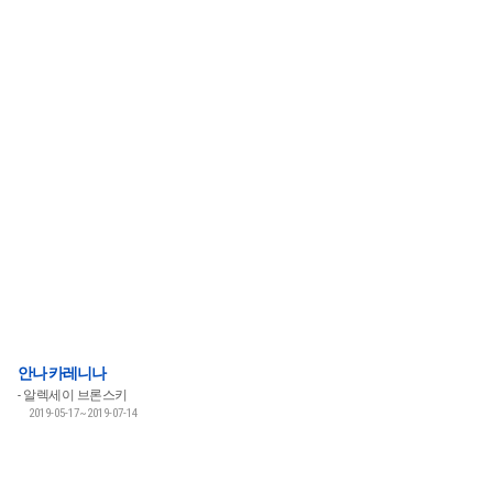
안나 카레니나
알렉세이 브론스키
2019-05-17~2019-07-14