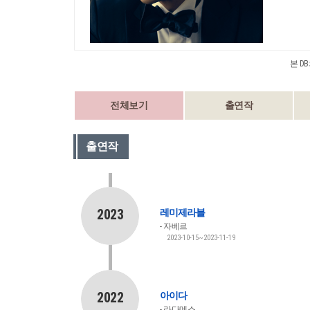
본 D
전체보기
출연작
출연작
2023
레미제라블
자베르
2023-10-15~2023-11-19
2022
아이다
라다메스