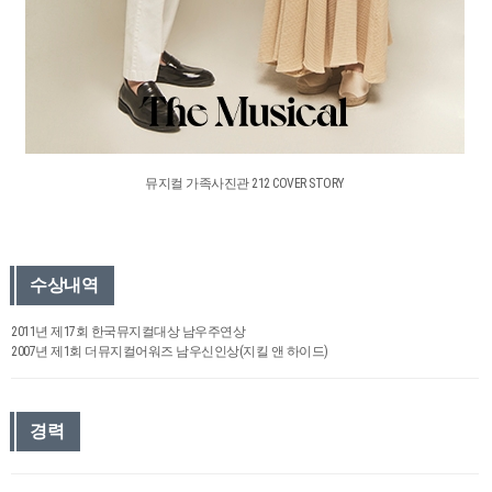
뮤지컬 가족사진관 212 COVER STORY
수상내역
2011년 제17회 한국뮤지컬대상 남우주연상
2007년 제1회 더뮤지컬어워즈 남우신인상(지킬 앤 하이드)
경력