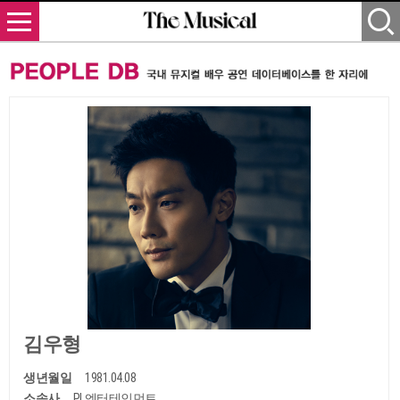
김우형
생년월일
1981.04.08
소속사
PL엔터테인먼트