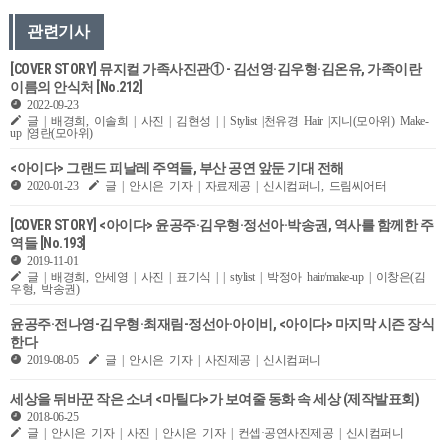
관련기사
[COVER STORY] 뮤지컬 가족사진관① - 김선영·김우형·김온유, 가족이란
이름의 안식처 [No.212]
2022-09-23
글 | 배경희, 이솔희 | 사진 | 김현성 | | Stylist |천유경 Hair |지니(모아위) Make-
up |영란(모아위)
<아이다> 그랜드 피날레 주역들, 부산 공연 앞둔 기대 전해
2020-01-23
글 | 안시은 기자 | 자료제공 | 신시컴퍼니, 드림씨어터
[COVER STORY] <아이다> 윤공주·김우형·정선아·박송권, 역사를 함께한 주
역들 [No.193]
2019-11-01
글 | 배경희, 안세영 | 사진 | 표기식 | | stylist | 박정아 hair/make-up | 이창은(김
우형, 박송권)
윤공주·전나영-김우형·최재림-정선아·아이비, <아이다> 마지막 시즌 장식
한다
2019-08-05
글 | 안시은 기자 | 사진제공 | 신시컴퍼니
세상을 뒤바꾼 작은 소녀 <마틸다>가 보여줄 동화 속 세상 (제작발표회)
2018-06-25
글 | 안시은 기자 | 사진 | 안시은 기자 | 컨셉·공연사진제공 | 신시컴퍼니