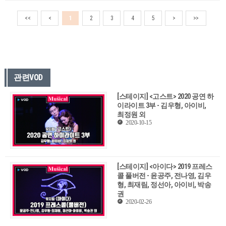
<<
<
1
2
3
4
5
>
>>
관련VOD
[스테이지] <고스트> 2020 공연 하
이라이트 3부 - 김우형, 아이비,
최정원 외
2020-10-15
[스테이지] <아이다> 2019 프레스
콜 풀버전 - 윤공주, 전나영, 김우
형, 최재림, 정선아, 아이비, 박송
권
2020-02-26