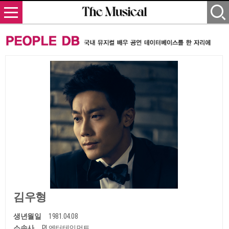
김우형
생년월일
1981.04.08
소속사
PL엔터테인먼트