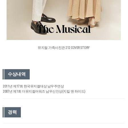
뮤지컬 가족사진관 212 COVER STORY
수상내역
2011년 제17회 한국뮤지컬대상 남우주연상
2007년 제1회 더뮤지컬어워즈 남우신인상(지킬 앤 하이드)
경력