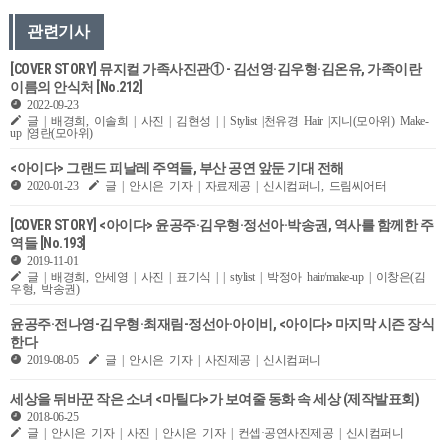
관련기사
[COVER STORY] 뮤지컬 가족사진관① - 김선영·김우형·김온유, 가족이란
이름의 안식처 [No.212]
2022-09-23
글 | 배경희, 이솔희 | 사진 | 김현성 | | Stylist |천유경 Hair |지니(모아위) Make-
up |영란(모아위)
<아이다> 그랜드 피날레 주역들, 부산 공연 앞둔 기대 전해
2020-01-23
글 | 안시은 기자 | 자료제공 | 신시컴퍼니, 드림씨어터
[COVER STORY] <아이다> 윤공주·김우형·정선아·박송권, 역사를 함께한 주
역들 [No.193]
2019-11-01
글 | 배경희, 안세영 | 사진 | 표기식 | | stylist | 박정아 hair/make-up | 이창은(김
우형, 박송권)
윤공주·전나영-김우형·최재림-정선아·아이비, <아이다> 마지막 시즌 장식
한다
2019-08-05
글 | 안시은 기자 | 사진제공 | 신시컴퍼니
세상을 뒤바꾼 작은 소녀 <마틸다>가 보여줄 동화 속 세상 (제작발표회)
2018-06-25
글 | 안시은 기자 | 사진 | 안시은 기자 | 컨셉·공연사진제공 | 신시컴퍼니