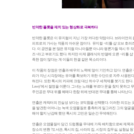
빈약한 플롯을 재치 있는 형상화로 극복하다
빈약한 플롯은 이 뮤지컬이 지닌 가장 커다란 약점이다. 브라이언의
피트로의 가사는 작품의 아쉬운 점이다. 뮤지컬 <리틀 샵 오브 호러
다. 이 공연을 본 많은 뮤지컬 마니아들뿐 아니라 평론가들 역시 두 
즈>라고 부르기도 했다. 하지만 이제 클래식의 반열에 오른 <리틀 
족한 점이 많다는 게 이들의 한결 같은 목소리이다.
이 작품의 장점은 연출과 배우의 노력에 많이 기인하고 있다. 연출은
라가 지닌 시각장애는 유머를 확보하기 위한 수단으로 자주 사용된다
혀진다. 또한 톡시의 커피에 크림 대신 하수구 세척제를 붓기도 한다. 그
Love)’에서 절정을 이룬다. 그녀는 노래를 부르다 문을 찾지 못하고
주인공은 무대 뒤를 헤매다 한참 뒤에 반대편 무대를 통해 나타난다.
연출은 캐릭터의 진실성 보다는 코믹함을 선택했다. 이러한 의도는 
을 발견한 어머니는 녹색 오염물질로 흉측하게 일그러진 그의 얼굴을 
해야 할지 난감해 했던 톡시의 고민은 일순간 무색해진다.
연출은 오염물질이 담긴 드럼통을 무대에 가득 배치함으로써 제목과 
장소의 변환 ?도서관, 톡시의 집, 사라의 집, 시장의 집무실, 실험