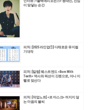
인터뷰 | <블랙메리포핀스> 원태민, 진심
이 맞닿는 순간
피처 | [2025 라인업①] 다채로운 뮤지컬
기대작
피처 | [칼럼] 웨스트엔드 <Born With
Teeth> 역사와 픽션이 깃펜으로, 아니 이
빨로 맞선다
피처 | [작업노트] <르 마스크> 꺼지지 않
는 마음의 불씨