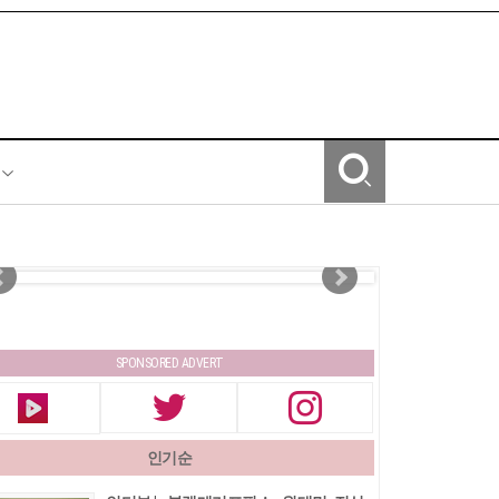
Y
SPONSORED ADVERT
인기순