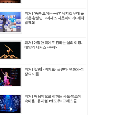
피처 | "숨통 트이는 공간" 뮤지컬 무대 돌
아온 황정민…<미세스 다웃파이어> 제작
발표회
피처 | 아찔한 곡예로 전하는 삶의 여정…
태양의 서커스 <쿠자>
피처 | [칼럼] <위키드> 글린다, 변화와 성
장의 이름
피처 | 록 음악으로 전하는 사도∙영조의
속마음…뮤지컬 <쉐도우> 프레스콜