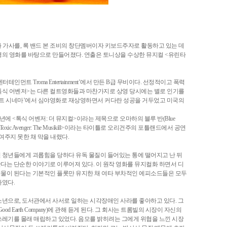
 대본과 가사를, 록 밴드 본 조비의 창단멤버이자 키보드주자로 활동하고 있는 데
은 동명의 영화를 바탕으로 만들어졌다. 연출은 토니상을 수상한 뮤지컬 <유린타
먼트 Troma Entertainment’에서 만든 B급 무비이다. 선정적이고 폭력
<톡식 어벤저>는 다른 컬트영화들과 마찬가지로 상영 당시에는 별로 인기를
스트리트 시네마’에서 심야영화로 재상영하면서 커다란 성공을 거두었고 미국의
4년에 <톡식 어벤저: 더 뮤지컬>이라는 제목으로 오마하의 블루 반(Blue
xic Avenger: The Musikill>이라는 타이틀로 오리건주의 포틀랜드에서 공연
여주지 못한 채 막을 내렸다.
 청년들에게 괴롭힘을 당하다 유독 물질이 들어있는 통에 떨어지고 난 뒤
다는 단순한 이야기로 이루어져 있다. 이 원작 영화를 뮤지컬화 하면서 디
물이 된다는 기본적인 플롯만 유지한 채 여타 부차적인 에피소드들은 모두
하였다.
소년으로, 도서관에서 사서로 일하는 시각장애인 사라를 좋아하고 있다. 그
 Earth Company)에 관해 듣게 된다. 그 회사는 트롬빌의 시장이 자신의
쓰레기를 몰래 매립하고 있었다. 음모를 밝히려는 그에게 위협을 느낀 시장