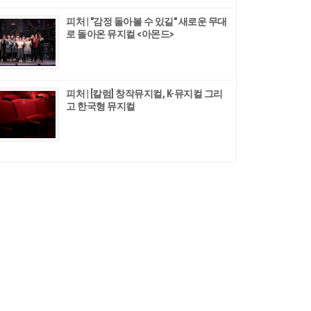
피처 | "감정 돌아볼 수 있길" 새로운 무대
로 돌아온 뮤지컬 <아몬드>
피처 | [칼럼] 창작뮤지컬, K-뮤지컬 그리
고 한국형 뮤지컬