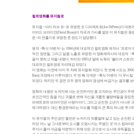
컬트영화를 뮤지컬로
뮤지컬 <아이 러브 유>로 유명한 조 디피에트로(Joe DiPietro)가
이비드 브라이언(David Bryan)이 작곡과 가사를 맡은 이 뮤지컬
운>의 연출가로 유명한 존 란도가 담당했다.
원작 <톡식 어벤저>는 1984년에 대표적인 컬트영화 제작사 ‘트로마 엔터테인
적인 장면들, 그리고 알몸 노출로 유명한 이 영화제작사의 대표작 
끌지 못하고 막을 내렸다. 하지만 1985년 말에 뉴욕의 ‘블리커 
대표적인 컬트영로 자리매김 되었다.
이 영화는 이전에 이미 두 차례 뮤지컬화 되었다. 첫 번째 시도는 200
Barn) 극장에서 이루어졌다. 두 번 째 각색은 <톡식 어벤저: 더 무시킬 To
되었다. 하지만 두 공연 모두 원작 영화의 명성에 버금가는 결과를 보
영화의 내용은 뉴저지에 사는 순진하지만 좀 모자라는 주인공이 주변
초인간적인 힘을 지닌 괴물로 변해 자신을 괴롭힌 불량배들을 응징한
피에트로와 브라이언은 사랑이야기, 그리고 순진한 소년이 사나운 괴
제거하였다. 대신 환경문제라는 이슈를 작품의 큰 축의 하나로 추가
이 뮤지컬의 주인공인 멜빈은 뉴저지의 트롬빌에 살고 있는 순진한 
러던 어느 날 그녀로부터 도시를 오염시키는 주범인 굿 어스 컴퍼티(Good
주지사 출마 자금을 마련하기 위해 만든 곳으로서 도시에 유독물질 