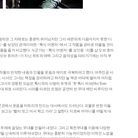
 음악은 그 자체로는 충분히 뛰어났지만 그리 세련되게 다듬어지지 못한 디
즈>를 보았던 관객이라면 <톡식 어벤저>에서 그 작품을 곧바로 떠올릴 것이
작품을 즐겨 비교했다. 누군가는 <톡식 어벤저>를 성인용 <리틀 샵 오브 호러
샵 오브 호러즈>가 지닌 위트와 매력 그리고 음악성을 따라가기에는 아직 부
 작품의 빈약한 내용과 인물을 웃음과 재미로 극복하려고 했다. 여주인공 사
. 사서인 그녀는 책장을 정리하려고 하지만 늘 책은 바닥에 떨어져 어지럽
녀의 엉뚱한 모습은 톡시와의 사랑의 듀엣곡 ‘핫 톡시 러브(Hot Toxie
 무대 뒤로 사라진다. 사라를 따르던 조명은 공연히 빈 무대 벽만 비추지만 여
곳곳에서 웃음을 터트리게 만드는 대사에서도 드러난다. 괴물로 변한 아들
보고는 ‘빨리 씻고 어서 학교 가라’고 말한다. 이로써 어머니를 어떻게 대
주제에 걸맞는 무대를 만들어 내었다. 그리고 회전무대를 이용해 다양한
실 등?을 신속하게 이루어내었다. 무대는 충분히 기능적이었지만 미적인 느낌을