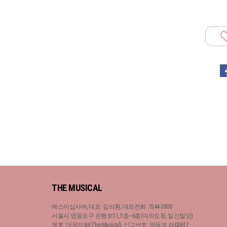
THE MUSICAL
예스이십사㈜, 대표: 김석환, 대표전화: 1544-3800
서울시 영등포구 은행로11, 5층~6층(여의도동, 일신빌딩)
제호: 더뮤지컬(The Musical), 신고번호: 영등포, 라00617