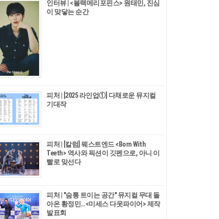
인터뷰 | <블랙메리포핀스> 원태민, 진심
이 맞닿는 순간
피처 | [2025 라인업①] 다채로운 뮤지컬
기대작
피처 | [칼럼] 웨스트엔드 <Born With
Teeth> 역사와 픽션이 깃펜으로, 아니 이
빨로 맞선다
피처 | "숨통 트이는 공간" 뮤지컬 무대 돌
아온 황정민…<미세스 다웃파이어> 제작
발표회