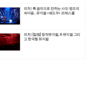
피처 | 록 음악으로 전하는 사도∙영조의
속마음…뮤지컬 <쉐도우> 프레스콜
피처 | [칼럼] 창작뮤지컬, K-뮤지컬 그리
고 한국형 뮤지컬