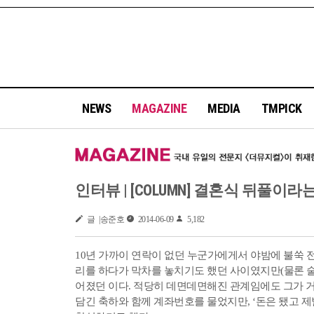
NEWS
MAGAZINE
MEDIA
TMPICK
인터뷰 | [COLUMN] ​결혼식 뒤풀이라는 
글 |송준호
2014-06-09
5,182
10년 가까이 연락이 없던 누군가에게서 야밤에 불쑥 
리를 하다가 막차를 놓치기도 했던 사이였지만(물론 술
어졌던 이다. 적당히 데면데면해진 관계임에도 그가 거
담긴 축하와 함께 계좌번호를 물었지만, ‘돈은 됐고 제