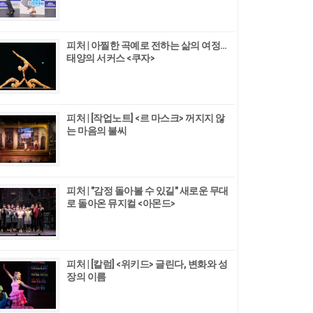
피처 | 아찔한 곡예로 전하는 삶의 여정…
태양의 서커스 <쿠자>
피처 | [작업노트] <르 마스크> 꺼지지 않
는 마음의 불씨
피처 | "감정 돌아볼 수 있길" 새로운 무대
로 돌아온 뮤지컬 <아몬드>
피처 | [칼럼] <위키드> 글린다, 변화와 성
장의 이름