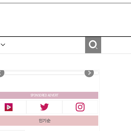
Y
SPONSORED ADVERT
인기순