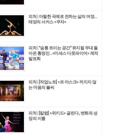
피처 | 아찔한 곡예로 전하는 삶의 여정…
태양의 서커스 <쿠자>
피처 | "숨통 트이는 공간" 뮤지컬 무대 돌
아온 황정민…<미세스 다웃파이어> 제작
발표회
피처 | [작업노트] <르 마스크> 꺼지지 않
는 마음의 불씨
피처 | [칼럼] <위키드> 글린다, 변화와 성
장의 이름