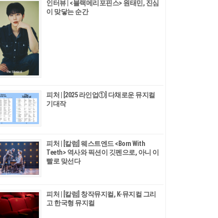
인터뷰 | <블랙메리포핀스> 원태민, 진심
이 맞닿는 순간
피처 | [2025 라인업①] 다채로운 뮤지컬
기대작
피처 | [칼럼] 웨스트엔드 <Born With
Teeth> 역사와 픽션이 깃펜으로, 아니 이
빨로 맞선다
피처 | [칼럼] 창작뮤지컬, K-뮤지컬 그리
고 한국형 뮤지컬