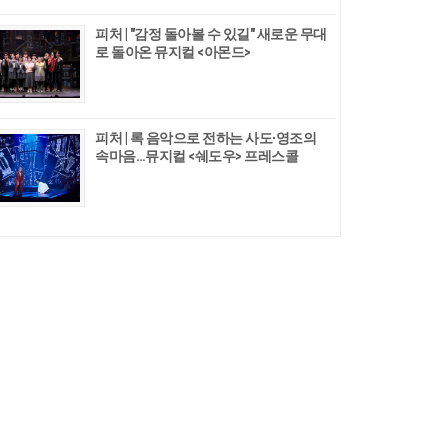
피처 | "감정 돌아볼 수 있길" 새로운 무대
로 돌아온 뮤지컬 <아몬드>
피처 | 록 음악으로 전하는 사도∙영조의
속마음…뮤지컬 <쉐도우> 프레스콜