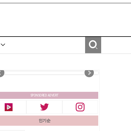
Y
SPONSORED ADVERT
인기순