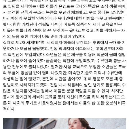
때 그분에게 제 목숨을 바치겠습니다!”라는 엄숙하고도 무시무시한 선서
로 입단을 시작하는 이들 히틀러 유겐트는 군대와 똑같은 조직 생활 속에
서 엄격한 규칙과 무조건 복종을 수년간 체화했고, 수업 중에는 끊임없이
아리아인의 우월한 인종 의식과 유대인에 대한 비방을 배우고 반복해야
했다. 한창 가치관이 성립될 나이에 이토록 집중적인 세뇌 교육을 받은
이들은 히틀러의 선택이라면 무엇이든 옳다고 여겼고, 이를 위해서는 자
신의 목숨 또한 기꺼이 버릴 준비가 되어 있었다.
실제로 제2차 세계대전이 시작되자 히틀러 유겐트는 후방에서 군대를 지
원하거나 보급을 담당했고, 전쟁 막바지에 이르러서는 고학년부터 차례
로 최전선에 투입되었다. 소년들은 작은 체구를 이용해 적군에 몰래 잠입
하거나 참호에 숨어 있다 급습하는 작전에 투입되었고, 수류탄과 총을 사
용한 전투에도 불려 나갔다. 철저한 사상 교육으로 무장한 소년들은 조국
의 부름에 망설임 없이 달려 나갔지만, 미숙한 기술로 지뢰나 수류탄에
희생되는 일이 많았고, 본진에 시간을 벌어주기 위해 영문도 모른 채 총
알받이로 사라지기도 했다. 전쟁 내내 히틀러의 살인 병기로 활용되며 수
많은 희생자를 냈다는 점에서 이들은 분명 책임을 피할 수 없다. 하지만
동시에 장기간의 세뇌와 교육을 통해 자신이 무엇을 위해 싸우는지도 모
른 채 나치의 무기로 사용되었다는 점에서는 이들의 삶 또한 충분히 비극
적이다.