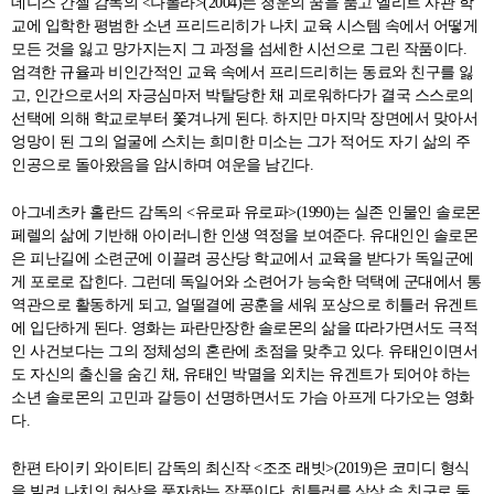
데니스 간젤 감독의 <나폴라>(2004)는 청운의 꿈을 품고 엘리트 사관 학
교에 입학한 평범한 소년 프리드리히가 나치 교육 시스템 속에서 어떻게
모든 것을 잃고 망가지는지 그 과정을 섬세한 시선으로 그린 작품이다.
엄격한 규율과 비인간적인 교육 속에서 프리드리히는 동료와 친구를 잃
고, 인간으로서의 자긍심마저 박탈당한 채 괴로워하다가 결국 스스로의
선택에 의해 학교로부터 쫓겨나게 된다. 하지만 마지막 장면에서 맞아서
엉망이 된 그의 얼굴에 스치는 희미한 미소는 그가 적어도 자기 삶의 주
인공으로 돌아왔음을 암시하며 여운을 남긴다.
아그네츠카 홀란드 감독의 <유로파 유로파>(1990)는 실존 인물인 솔로몬
페렐의 삶에 기반해 아이러니한 인생 역정을 보여준다. 유대인인 솔로몬
은 피난길에 소련군에 이끌려 공산당 학교에서 교육을 받다가 독일군에
게 포로로 잡힌다. 그런데 독일어와 소련어가 능숙한 덕택에 군대에서 통
역관으로 활동하게 되고, 얼떨결에 공훈을 세워 포상으로 히틀러 유겐트
에 입단하게 된다. 영화는 파란만장한 솔로몬의 삶을 따라가면서도 극적
인 사건보다는 그의 정체성의 혼란에 초점을 맞추고 있다. 유태인이면서
도 자신의 출신을 숨긴 채, 유태인 박멸을 외치는 유겐트가 되어야 하는
소년 솔로몬의 고민과 갈등이 선명하면서도 가슴 아프게 다가오는 영화
다.
한편 타이키 와이티티 감독의 최신작 <조조 래빗>(2019)은 코미디 형식
을 빌려 나치의 허상을 풍자하는 작품이다. 히틀러를 상상 속 친구로 둘