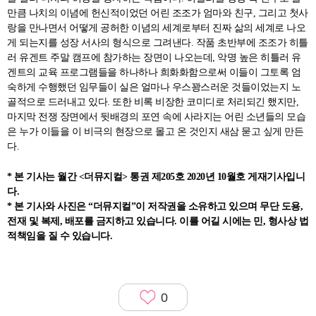
만큼 나치의 이념에 헌신적이었던 어린 조조가 엄마와 친구, 그리고 첫사
랑을 만나면서 어떻게 공허한 이념의 세계로부터 진짜 삶의 세계로 나오
게 되는지를 성장 서사의 형식으로 그려낸다. 작품 초반부에 조조가 히틀
러 유겐트 주말 캠프에 참가하는 장면이 나오는데, 악명 높은 히틀러 유
겐트의 교육 프로그램들을 하나하나 희화화함으로써 이들이 그토록 엄
숙하게 수행했던 임무들이 실은 얼마나 우스꽝스러운 것들이었는지 노
골적으로 드러내고 있다. 또한 비록 비장한 코미디로 처리되긴 했지만,
마지막 전쟁 장면에서 뒷배경의 포연 속에 사라지는 어린 소년들의 모습
은 누가 이들을 이 비극의 현장으로 몰고 온 것인지 새삼 묻고 싶게 만든
다.
* 본 기사는 월간 <더뮤지컬> 통권 제205호 2020년 10월호 게재기사입니
다.
* 본 기사와 사진은 “더뮤지컬”이 저작권을 소유하고 있으며 무단 도용,
전재 및 복제, 배포를 금지하고 있습니다. 이를 어길 시에는 민, 형사상 법
적책임을 질 수 있습니다.
0