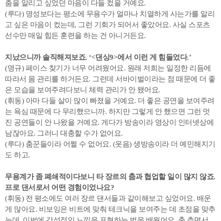
춤을 알리고 싶었던 마음이 다들 컸을 거예요.
(루다) 명성보다는 평소에 무용수가 얼마나 치열하게 사는가를 알리
고 싶은 마음이 컸는데, 그런 기회가 되어서 좋았어요. 사실 스포츠
선수만 매일 힘든 훈련을 하는 건 아니거든요.
지났으니까 솔직해져보죠. ‘<댄싱9>에서 이런 게 힘들었다.’
(명규) 페이스 찾기가 너무 어려웠어요. 원래 저희는 일정한 리듬에
따라서 몸 관리를 하거든요. 그런데 서바이벌이라는 점 때문에 더 좋
은 모습을 보여주려다보니 체력 관리가 안 됐어요.
(휘동) 아마 다들 살이 많이 빠졌을 거예요. 더 좋은 공연을 보여주려
는 욕심 때문에 다 무리했으니까. 하지만 그렇게 안 했으면 그런 멋
진 공연들이 안 나왔을 거예요. 게다가 방송이라 영상이 인터넷상에
남잖아요. 그러니 대충할 수가 없어요.
(루다) 춤꾼들이라 어쩔 수 없어요. (웃음) 생방송이라 더 예민해지기
도 하고.
무용계가 좀 폐쇄적이다보니 타 장르의 춤과 협업할 일이 많지 않죠.
프로 댄서로서 어떤 경험이었나요?
(휘동) 전 평소에도 여러 장르 댄서들과 같이해보고 싶었어요. 배운
게 많아요. 비보잉은 비트에 맞춰 테크닉을 보여주는 데 초점을 맞추
는데, 이번에 감성적인 느낌을 표현하는 법을 배웠어요. 춤 추면서