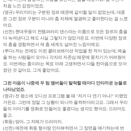
처음 느낀 감정이었죠.
(명규) 우리끼리는 구분된 장르 때문에 같이할 일이 없었는데, 대중
은 그런 장르 구분이 아니라 춤 자체에 열광하고 좋아한다는 걸 느꼈
어요.
(선천) 현대무용이 컨템퍼러리 댄스라는 이름으로 모든 장르의 춤을
다 녹여낸다고 해도 사실 그렇지가 않았거든요. 이번에 다양한 장르
의 춤을 경험하면서 제 춤 세계도 넓어진 느낌이에요.
(루다) 저는 전에도 이런 콜라보레이션 작업을 한 적이 있는데, 예술
을 하는 사람들이 모이니 각자의 자존심 때문에 뭉치기가 어려웠어
요. 이번에는 춤이라는 목표 아래 고생하면서 다들 한마음으로 모아
졌던 것 같아요. 그게 좋았어요.
그런 마음이 나중에 두 팀 멤버들이 탈락할 때마다 안타까운 눈물로
나타났었죠.
(명규) 전 평소에 오디션 프로그램 볼 때 ‘저거 다 연기 아냐?’ 이랬었
거든요. 그런데 정말 그 상황이 되니까 울컥하더라고요. 그래서 우리
들의 이야기를 영화로 만들어도 좋겠다는 생각도 했어요. 드라마도
좋고.
(휘동) 맞아, 그 자체가 드라마지.
(선천) 예전에 휘동 형이랑 인터뷰하면서 그 장면을 얘기하는데 번