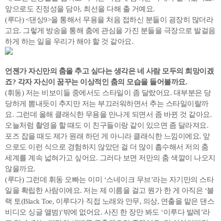
앞으로도 진정성을 담아, 최선을 다해 출 거예요.
(루다) <댄싱9>을 통해서 무용을 처음 접하신 분들이 굉장히 많더라
고요. 그렇게 방송을 통해 춤에 관심을 가진 분들을 극장으로 발걸음
하게 하는 일을 우리가 해야 할 것 같아요.
언젠가 자신만의 춤을 추고 싶다는 생각은 네 사람 모두의 희망이겠
죠? 각자 자신이 꿈꾸는 이상적인 춤의 모습을 들어볼까요.
(휘동) 저는 비보이들 중에서도 스타일이 좀 달랐어요. 대부분은 당
당하게 뽐내듯이 추지만 저는 부끄러워하면서 추는 스타일이랄까
요. 그런데 올해 클래식한 무용을 만나게 되면서 좀 바뀐 것 같아요.
오늘처럼 촬영을 할 때도 이 친구들이랑 같이 있으면 좀 달라져요.
포즈 잡을 때도 제가 원래 하던 게 아니라 클래식한 느낌이에요. 앞
으로도 이런 식으로 경험하지 않았던 걸 더 많이 흡수해서 저의 춤
세계를 계속 넓혀가고 싶어요. 그러다 보면 저만의 춤 색깔이 나오지
않을까요.
(루다) 그런데 휘동 오빠는 이미 ‘스네이크 무브’라는 자기만의 스타
일을 확립한 사람이에요. 저는 제 이름을 걸고 뭔가 한 게 아직은 ‘블
랙 토(Black Toe, 이루다가 직접 노래와 안무, 의상, 연출을 맡은 댄스
비디오 싱글 앨범)’밖에 없어요. 사진 한 장만 봐도 ‘이루다 발레’라