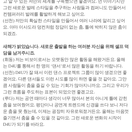
고 알 수 있는 저만의 세계를 구축했으면 좋겠어요. 먼 이야기지만
그런 새로운 발레 스타일을 추구하는 사람들과 컴퍼니도 만들어서
컨템퍼러리 발레를 활발하게 해보고 싶어요.
(선천) 저만의 확실한 스타일을 만들어서 여러 나라에 알리고 싶어
요. 아마 이사도라 덩컨처럼 정답이 없는 춤, 틀에 박히지 않은 춤이
되겠죠.
새해가 밝았습니다. 새로운 출발을 하는 여러분 자신을 위해 셀프 덕
담을 남겨주시죠.
(휘동) 저는 비보이로서는 오랫동안 많은 활동을 해왔거든요. 올해
는 D4U를 통해서 한 명의 ‘댄서’로서 많은 활동을 하기 바랍니다.
(선천) D4U가 잘 돼서 이런 댄스 프로젝트 그룹이 많이 생겼으면 좋
겠어요. 다른 댄서들도 이런 시도를 많이 하면 좋을 것 같아요. 그만
큼 사람들이 춤을 즐길 수 있는 기회가 많아지니까요. 그리고 우리가
그런 흐름을 주도하는 표본이 되었으면 좋겠고요.
(루다) 저는 공연 때마다 생각이 너무 많아서 본의 아니게 틀에 갇힌
춤을 보여줬어요. 평단이나 공연계 트렌드에 신경을 쓰다 보니 저다
운 춤을 못 췄는데, 이제는 굉장히 자유로워졌거든요. 올해는 마음껏
즐기면서 춤을 출 수 있을 것 같아요. 그런 새로운 변화의 시작이
D4U가 되기를 바라요.