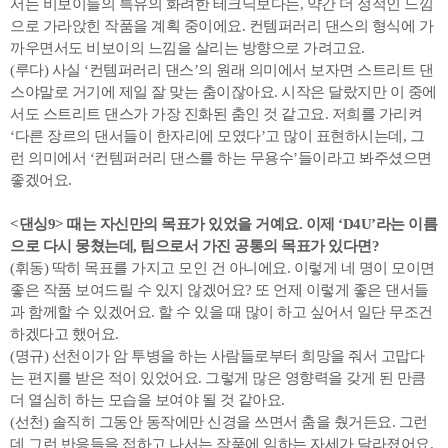
서는 비보이들의 특유의 화려한 테크닉보다는, 약간 더 정적인 느낌
으로 가라앉힌 작품을 계획 중이에요. 컨템퍼러리 댄스의 형식에 가
까우면서도 비보이의 느낌을 살리는 방향으로 가려고요.
(루다) 사실 ‘컨템퍼러리 댄스’의 원래 의미에서 보자면 스트리트 댄
스야말로 거기에 제일 잘 맞는 춤이잖아요. 시작은 달랐지만 이 중에
서도 스트리트 댄스가 가장 진화된 춤인 것 같고요. 저희를 가리켜
‘다른 장르의 댄서들이 한자리에 모였다’고 많이 표현하시는데, 그
런 의미에서 ‘컨템퍼러리 댄스를 하는 무용수’들이라고 봐주셨으면
좋겠어요.
<댄싱9> 때는 자신만의 목표가 있었을 거예요. 이제 ‘D4U’라는 이름
으로 다시 뭉쳤는데, 팀으로서 가진 공통의 목표가 있다면?
(휘동) 딱히 목표를 가지고 모인 건 아니에요. 이렇게 네 명이 모이면
좋은 작품 보여드릴 수 있지 않겠어요? 또 언제 이렇게 좋은 댄서들
과 함께할 수 있겠어요. 할 수 있을 때 많이 하고 싶어서 일단 무조건
하겠다고 했어요.
(명규) 선천이가 암 투병을 하는 사람들로부터 희망을 줘서 고맙다
는 편지를 받은 적이 있었어요. 그렇게 많은 영향력을 갖게 된 만큼
더 열심히 하는 모습을 보여야 될 것 같아요.
(선천) 솔직히 그동안 동작에만 신경을 쓰면서 춤을 췄거든요. 그런
데 그런 반응들을 접하고 나서는 작품에 임하는 자세가 달라졌어요.