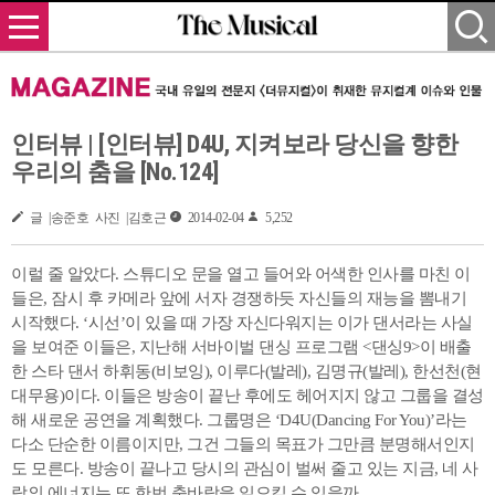
인터뷰 | [인터뷰] D4U, 지켜보라 당신을 향한
우리의 춤을 [No.124]
글 |송준호 사진 |김호근
2014-02-04
5,252
이럴 줄 알았다. 스튜디오 문을 열고 들어와 어색한 인사를 마친 이
들은, 잠시 후 카메라 앞에 서자 경쟁하듯 자신들의 재능을 뽐내기
시작했다. ‘시선’이 있을 때 가장 자신다워지는 이가 댄서라는 사실
을 보여준 이들은, 지난해 서바이벌 댄싱 프로그램 <댄싱9>이 배출
한 스타 댄서 하휘동(비보잉), 이루다(발레), 김명규(발레), 한선천(현
대무용)이다. 이들은 방송이 끝난 후에도 헤어지지 않고 그룹을 결성
해 새로운 공연을 계획했다. 그룹명은 ‘D4U(Dancing For You)’라는
다소 단순한 이름이지만, 그건 그들의 목표가 그만큼 분명해서인지
도 모른다. 방송이 끝나고 당시의 관심이 벌써 줄고 있는 지금, 네 사
람의 에너지는 또 한번 춤바람을 일으킬 수 있을까.