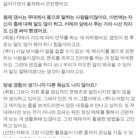
갈아가면서 울컥해서 곤란했어요.
원래 댄서는 무대에서 몸으로 말하는 사람들이잖아요. 이번에는 자
신의 춤에 대해 말도 많이 하고, 카메라 앞에서 추는 거라 시선 처리
도 신경 써야 했겠어요.
(휘동) 카메라 각도에 따라 안무를 짜는 게 어려웠어요. 캡틴이 된 후
로는 말도 많이 해야 하니 힘들더라고요.
(루다) 사실 댄서들이 말을 잘할 수가 없는 게, 메시지를 몸으로 표현
하는 사람들이잖아요. 멘트를 외우고 인터뷰를 하는 게 정말 어색했
어요. 그런데 편집을 하다 보니 우리가 의도한 말이 왜곡될 수 있어
서 말도 잘해야겠다는 생각이 들더라고요.
방송 경험이 생기니까 다른 욕심도 나지 않아요?
(휘동) 그보다 저희 춤을 영상적인 콘텐츠로 발전시키면 좋지 않을
까 생각하고 있어요. 그래서 만든 게 이 그룹이에요. (루다) 어렵지 않
고 재미있는 춤을 보여드리면서 많은 대중들과 만나고 싶어요. 또 무
대에서만 보는 것이 아니라 요새는 뭐든 영상 매체를 통해서 간편하
게 보는 게 생활화돼 있잖아요. 그런 매체까지 활용한 방법들도 고민
하고 있어요.
(선천) 저희의 그런 다양한 활동들이 다른 춤까지 관심을 가질 수 있