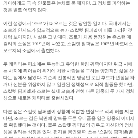
의아하게도 극 속 인물들은 눈치를 못 채지만, 그 정체를 파악하는
것은 별로 어렵지 않다.
이런 설정에서 ‘조로’가 떠오르는 것은 당연한 일이다. 국내에서는
조로의 인지도가 압도적으로 높아 스칼렛 핌퍼넬이 이를 따라한 것
처럼 보이지만, 사실은 그 반대다. 조로가 처음 등장하는 존스턴 매
컬리의 소설은 1919년에 나왔고, 스칼렛 핌퍼넬은 1905년 바로네스
오르치의 소설에서 출현했다.
두 캐릭터는 평소에는 무능하고 유약한 한량 귀족이지만 위급 시에
는 사지에 뛰어들어 위기에 처한 사람들을 구하는 양면적인 삶을 산
다는 점에서 닮았다. 기존의 전통적인 영웅인 로빈 후드가 변장을 하
거나 신분을 위장하지 않고 일관된 정체성으로 의적 활동을 했다면,
스칼렛 핌퍼넬과 조로는 실제 모습과 전혀 다른 영웅의 두 가지 정체
성으로 새로운 캐릭터를 출현시켰다.
다른 점은 스칼렛 핌퍼넬이 상황에 적합한 변장으로 적의 허를 찌른
다면, 조로는 검은 복면에 망토를 두른 유니폼을 입은 영웅의 이미지
를 확립했다는 것이다. 물론 스칼렛 핌퍼넬의 경우도 자신만의 정체
성을 알리는 상징은 있다. 편지를 봉인할 때 쓰는 ‘스칼렛 핌퍼넬(빨