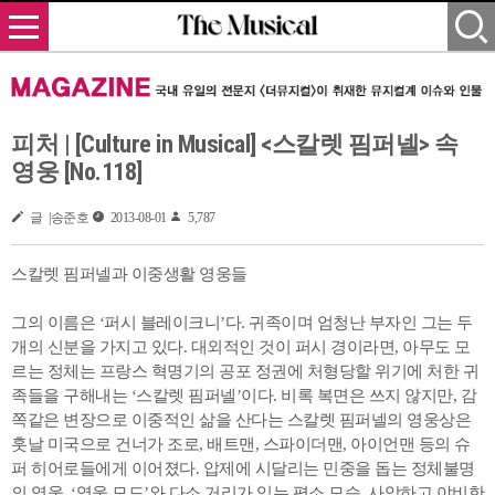
피처 | [Culture in Musical] <스칼렛 핌퍼넬> 속
영웅 [No.118]
글 |송준호
2013-08-01
5,787
스칼렛 핌퍼넬과 이중생활 영웅들
그의 이름은 ‘퍼시 블레이크니’다. 귀족이며 엄청난 부자인 그는 두
개의 신분을 가지고 있다. 대외적인 것이 퍼시 경이라면, 아무도 모
르는 정체는 프랑스 혁명기의 공포 정권에 처형당할 위기에 처한 귀
족들을 구해내는 ‘스칼렛 핌퍼넬’이다. 비록 복면은 쓰지 않지만, 감
쪽같은 변장으로 이중적인 삶을 산다는 스칼렛 핌퍼넬의 영웅상은
훗날 미국으로 건너가 조로, 배트맨, 스파이더맨, 아이언맨 등의 슈
퍼 히어로들에게 이어졌다. 압제에 시달리는 민중을 돕는 정체불명
의 영웅, ‘영웅 모드’와 다소 거리가 있는 평소 모습, 사악하고 야비한