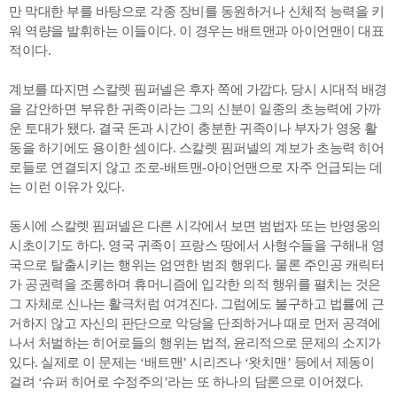
만 막대한 부를 바탕으로 각종 장비를 동원하거나 신체적 능력을 키
워 역량을 발휘하는 이들이다. 이 경우는 배트맨과 아이언맨이 대표
적이다.
계보를 따지면 스칼렛 핌퍼넬은 후자 쪽에 가깝다. 당시 시대적 배경
을 감안하면 부유한 귀족이라는 그의 신분이 일종의 초능력에 가까
운 토대가 됐다. 결국 돈과 시간이 충분한 귀족이나 부자가 영웅 활
동을 하기에도 용이한 셈이다. 스칼렛 핌퍼넬의 계보가 초능력 히어
로들로 연결되지 않고 조로-배트맨-아이언맨으로 자주 언급되는 데
는 이런 이유가 있다.
동시에 스칼렛 핌퍼넬은 다른 시각에서 보면 범법자 또는 반영웅의
시초이기도 하다. 영국 귀족이 프랑스 땅에서 사형수들을 구해내 영
국으로 탈출시키는 행위는 엄연한 범죄 행위다. 물론 주인공 캐릭터
가 공권력을 조롱하며 휴머니즘에 입각한 의적 행위를 펼치는 것은
그 자체로 신나는 활극처럼 여겨진다. 그럼에도 불구하고 법률에 근
거하지 않고 자신의 판단으로 악당을 단죄하거나 때로 먼저 공격에
나서 처벌하는 히어로들의 행위는 법적, 윤리적으로 문제의 소지가
있다. 실제로 이 문제는 ‘배트맨’ 시리즈나 ‘왓치맨’ 등에서 제동이
걸려 ‘슈퍼 히어로 수정주의’라는 또 하나의 담론으로 이어졌다.