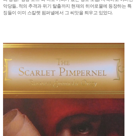
악당들, 적의 추격과 위기 탈출까지 현재의 히어로물에 등장하는 특
징들이 이미 스칼렛 핌퍼넬에서 그 씨앗을 틔우고 있었다.