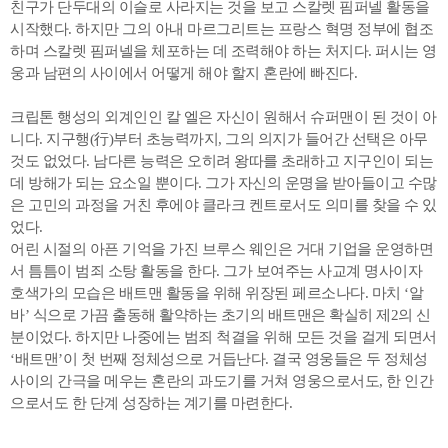
친구가 단두대의 이슬로 사라지는 것을 보고 스칼렛 핌퍼넬 활동을
시작했다. 하지만 그의 아내 마르그리트는 프랑스 혁명 정부에 협조
하며 스칼렛 핌퍼넬을 체포하는 데 조력해야 하는 처지다. 퍼시는 영
웅과 남편의 사이에서 어떻게 해야 할지 혼란에 빠진다.
크립톤 행성의 외계인인 칼 엘은 자신이 원해서 슈퍼맨이 된 것이 아
니다. 지구행(行)부터 초능력까지, 그의 의지가 들어간 선택은 아무
것도 없었다. 남다른 능력은 오히려 왕따를 초래하고 지구인이 되는
데 방해가 되는 요소일 뿐이다. 그가 자신의 운명을 받아들이고 수많
은 고민의 과정을 거친 후에야 클라크 켄트로서도 의미를 찾을 수 있
었다.
어린 시절의 아픈 기억을 가진 브루스 웨인은 거대 기업을 운영하면
서 틈틈이 범죄 소탕 활동을 한다. 그가 보여주는 사교계 명사이자
호색가의 모습은 배트맨 활동을 위해 위장된 페르소나다. 마치 ‘알
바’ 식으로 가끔 출동해 활약하는 초기의 배트맨은 확실히 제2의 신
분이었다. 하지만 나중에는 범죄 척결을 위해 모든 것을 걸게 되면서
‘배트맨’이 첫 번째 정체성으로 거듭난다. 결국 영웅들은 두 정체성
사이의 간극을 메우는 혼란의 과도기를 거쳐 영웅으로서도, 한 인간
으로서도 한 단계 성장하는 계기를 마련한다.