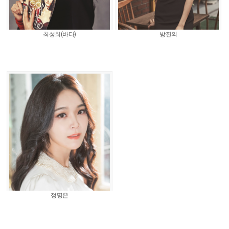
최성희(바다)
방진의
정명은