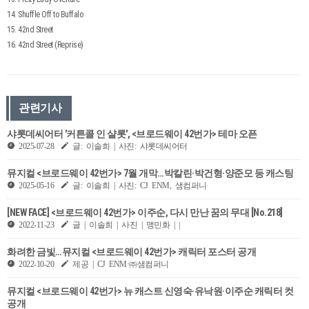
14. Shuffle Off to Buffalo
15. 42nd Street
16. 42nd Street (Reprise)
관련기사
샤롯데씨어터 '커튼콜 인 샬롯', <브로드웨이 42번가> 테마 오픈
2025-07-28
글: 이솔희 | 사진: 샤롯데씨어터
뮤지컬 <브로드웨이 42번가> 7월 개막…박칼린·박건형·양준모 등 캐스팅
2025-05-16
글: 이솔희 | 사진: CJ ENM, 샘컴퍼니
[NEW FACE] <브로드웨이 42번가> 이주순, 다시 만난 꿈의 무대 [No.218]
2022-11-23
글 | 이솔희 | 사진 | 맹민화 | |
화려한 금빛…뮤지컬 <브로드웨이 42번가> 캐릭터 포스터 공개
2022-10-20
제공 | CJ ENM·㈜샘컴퍼니
뮤지컬 <브로드웨이 42번가> 뉴 캐스트 신영숙·유낙원·이주순 캐릭터 컷
공개