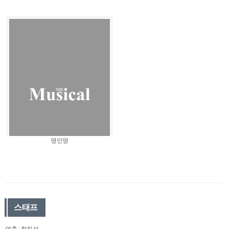
명민영
스태프
연출 : 한진섭