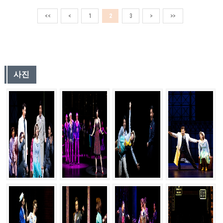
<<
<
1
2
3
>
>>
사진