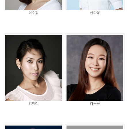
이수정
신다영
김미정
강웅곤