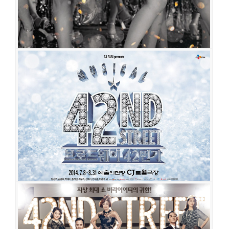
브로드웨이 42번가
공연일시
2017-08-05 ~ 2017-10-08
공연장
디큐브아트센터
출연진
김석훈
이종혁
최정원
배해선
전수경
김경선
오소연
전예지
에녹
전재홍
김선경
브로드웨이 42번가
공연일시
2014-07-08 ~ 2014-08-31
브로드웨이 42번가