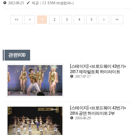
2022-09-23
제공 | CJ ENM·㈜샘컴퍼니
<<
<
1
2
3
4
5
>
>>
관련VOD
[스테이지] <브로드웨이 42번가>
2017 제작발표회 하이라이트
2017-07-17
[스테이지] <브로드웨이 42번가>
2016 공연 하이라이트 2부
2016-06-29