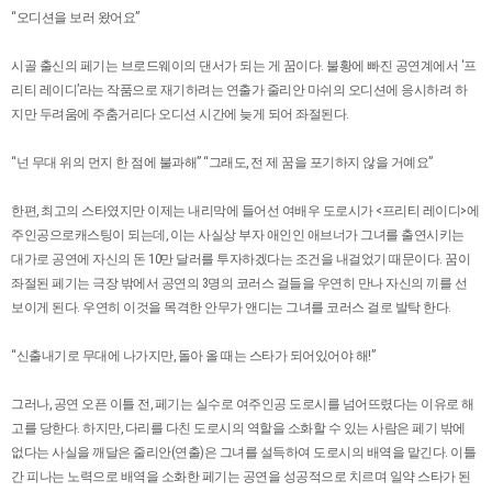
“오디션을 보러 왔어요”
시골 출신의 페기는 브로드웨이의 댄서가 되는 게 꿈이다. 불황에 빠진 공연계에서 ‘프
리티 레이디’라는 작품으로 재기하려는 연출가 줄리안 마쉬의 오디션에 응시하려 하
지만 두려움에 주춤거리다 오디션 시간에 늦게 되어 좌절된다.
“넌 무대 위의 먼지 한 점에 불과해” “그래도, 전 제 꿈을 포기하지 않을 거예요”
한편, 최고의 스타였지만 이제는 내리막에 들어선 여배우 도로시가 <프리티 레이디>에
주인공으로캐스팅이 되는데, 이는 사실상 부자 애인인 애브너가 그녀를 출연시키는
대가로 공연에 자신의 돈 10만 달러를 투자하겠다는 조건을 내걸었기 때문이다. 꿈이
좌절된 페기는 극장 밖에서 공연의 3명의 코러스 걸들을 우연히 만나 자신의 끼를 선
보이게 된다. 우연히 이것을 목격한 안무가 앤디는 그녀를 코러스 걸로 발탁 한다.
“신출내기로 무대에 나가지만, 돌아 올 때는 스타가 되어있어야 해!”
그러나, 공연 오픈 이틀 전, 페기는 실수로 여주인공 도로시를 넘어뜨렸다는 이유로 해
고를 당한다. 하지만, 다리를 다친 도로시의 역할을 소화할 수 있는 사람은 페기 밖에
없다는 사실을 깨달은 줄리안(연출)은 그녀를 설득하여 도로시의 배역을 맡긴다. 이틀
간 피나는 노력으로 배역을 소화한 페기는 공연을 성공적으로 치르며 일약 스타가 된