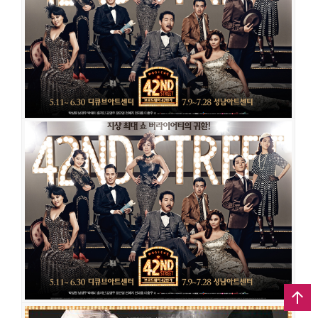
공연장
예술의전당 토월극장
출연진
남경주
김영호
박해미
홍지민
전재홍
이충주
최우리
전예지
공연일시
2016-06-23 ~ 2016-08-28
공연장
예술의전당 CJ토월극장
출연진
송일국
이종혁
김선경
최정원
임혜영
에녹
임기홍
김경선
브로드웨이 42번가
공연일시
2013-07-09 ~ 2013-07-28
공연장
성남아트센터 오페라하우스
출연진
박상원
남경주
박해미
홍지민
정단영
전예지
전재홍
이충주
임진아
김용수
정종훈
조용수
장재권
박혜미
유혜련
조수임
김성수
나세
나