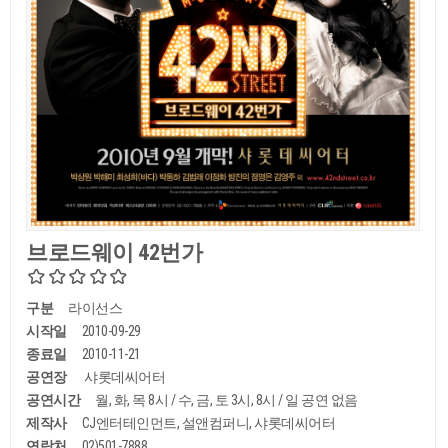
브로드웨이 42번가
구분
라이선스
시작일
2010-09-29
종료일
2010-11-21
공연장
샤롯데씨어터
공연시간
월, 화, 목 8시 / 수, 금, 토 3시, 8시 / 일 공연 없음
제작사
CJ엔터테인먼트, 설앤컴퍼니, 샤롯데씨어터
연락처
02)501-7888