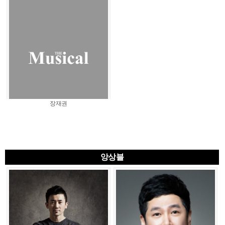
장재권
앙상블