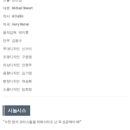
대본 : Michael Stewart
작사 : Al Dublin
작곡 : Harry Warren
음악감독 : 박지훈
안무 : 김용수
무대디자인 : 신수이
조명디자인 : 구윤영
의상디자인 : 안현주
음향디자인 : 김기영
분장디자인 : 채송화
소품디자인 : 임희정
시놉시스
“수천 명의 코러스들을 위해서라도 넌 꼭 성공해야 해!”