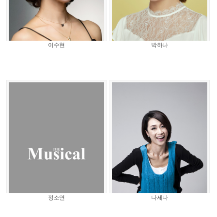
이수현
박하나
정소연
나세나