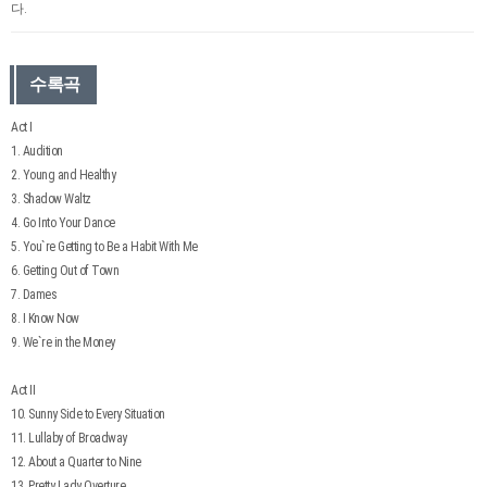
다.
수록곡
Act I
1. Audition
2. Young and Healthy
3. Shadow Waltz
4. Go Into Your Dance
5. You`re Getting to Be a Habit With Me
6. Getting Out of Town
7. Dames
8. I Know Now
9. We`re in the Money
Act II
10. Sunny Side to Every Situation
11. Lullaby of Broadway
12. About a Quarter to Nine
13. Pretty Lady Overture