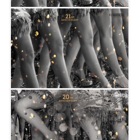
브로드웨이 42번가
공연일시
2022-11-05 ~ 2023-01-15
공연장
예술의전당 CJ토월극장
출연진
송일국
이종혁
정영주
배해선
신영숙
전수경
홍지민
오소연
유낙원
강동호
이주순
오세준
서성종
김호
임기홍
조용수
최영민
김성수
우종웅
이효진
박정윤
최지혜
브로드웨이 42번가
공연일시
2018-06-21 ~ 2018-08-19
공연장
예술의전당 CJ토월극장
출연진
김석훈
이종혁
김선경
배해선
이경미
홍지민
정민
강동호
송
영창
임기홍
김호
조용수
최영민
오소연
정단영