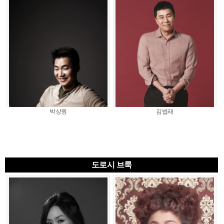
박상원
김법래
도로시 브룩