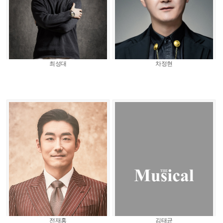
최성대
차정현
전재홍
김태균