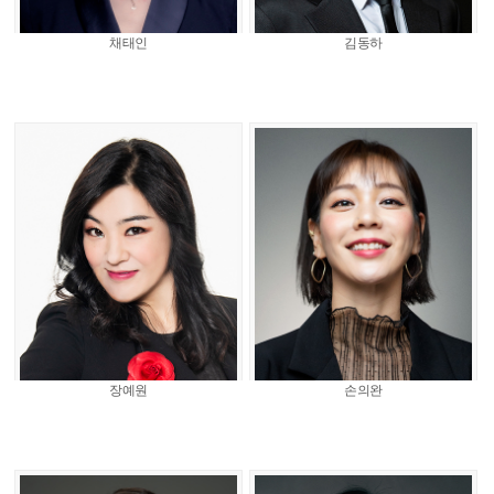
채태인
김동하
장예원
손의완