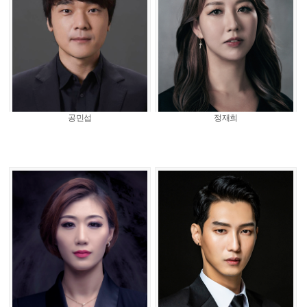
공민섭
정재희