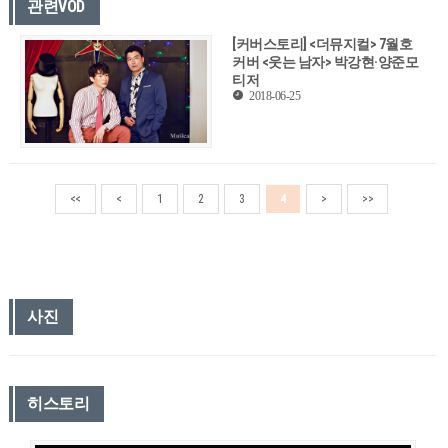
관련VOD
[커버스토리] <더뮤지컬> 7월호
커버 <웃는 남자> 박강현·양준모
티저
2018-06-25
<<
<
1
2
3
4
>
>>
사진
히스토리