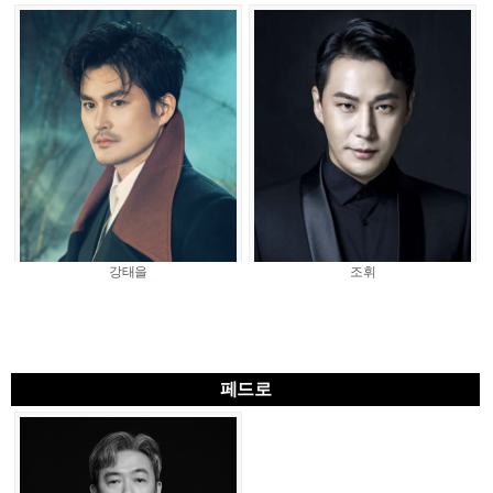
강태을
조휘
페드로