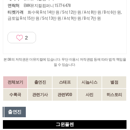
연락처
EMK뮤지컬컴퍼니 1577-6478
티켓가격
화수목 R석 14만 원 / S석 12만 원 / A석 8만 원 / B석 6만 원,
금토일 R석 15만 원 / S석 13만 원 / A석 9만 원 / B석 7만 원
2
본 DB의 저작권은 더뮤지컬에 있습니다. 무단 이용시 저작권법 등에 따라 법적 책임을
질 수 있습니다.
전체보기
출연진
스태프
시놉시스
별점
수록곡
관련기사
관련VOD
사진
히스토리
출연진
그윈플렌