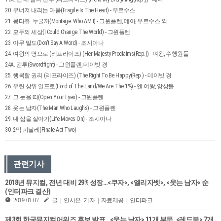
20. 무너져 내리는 마음(Fragile Is The Heart) - 우르수스
21. 몽타쥬: 누굴까(Montage: Who AM I) - 그윈플렌, 데아, 우르수스 외
22. 모두의 세상(I Could Change The World) - 그윈플렌
23. 아무 말도(Don't Say A Word) - 조시아나
24. 여왕의 명으로 (리프라이즈) (Her Majesty Proclaims(Rep.)) - 여왕, 수행원들
24A. 검투(Swordfight) - 그윈플렌, 데이빗 경
25. 행복할 권리 (리프라이즈) (The Right To Be Happy(Rep.) - 데이빗 경
26. 우린 상위 일프로(Lord of The Land/We Are The 1%) - 앤 여왕, 앙상블
27. 그 눈을 떠(Open Your Eyes) - 그윈플렌
28. 웃는 남자(The Man Who Laughs) - 그윈플렌
29. 내 삶을 살아가(Life Moves On) - 조시아나
30. 2막 피날레(Finale Act Two)
관련기사
2018년 뮤지컬, 전년 대비 29% 성장…<쿠자>, <엘리자벳>, <웃는 남자> 순
(인터파크 결산)
2019-01-07
글 | 안시은 기자 | 자료제공 | 인터파크
제3회 한국뮤지컬어워즈 후보 발표…<웃는 남자> 11개 부문, <레드북> 7개