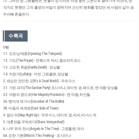
다. 그러던 중 그웬플렌은 ‘눈물의 성’이라는 악명 높은 고문소로 끌려가게 되는데, 생
각지도 못했던 그의 출생의 비밀이 밝혀지며 간신히 평화를 찾았던 세 사람의 삶이 송
두리째 흔들린다.
수록곡
1막
1-1. 오프닝-태풍(Opening-The Tempest)
1-2. 기도(The Prayer) - 컨퀘스트 박사, 콤프라치코스
1-3. 고요한 죽음(Gentle Death) - 앙상블
1-4. 자장가(Lullaby) - 어린 그윈플렌, 앙상블
2. 세상은 잔인한 곳(It's A Cruel World) - 우르수스
3-1. 가든 파티(The Garden Party) 조시아나, 데이빗 경, 페드로, 앤 여왕 앙상블
3-2. 여왕의 명으로(Her Majesty Proclaims) - 앤 여왕, 하인들
3A. 병마개 제거사(Uncorker of The Bottle)
3B. 어둠의 세계로(Dark Side of Town)
4. 일단 와(Step Right Up) - 우르수스, 데이빗 경, 피비, 비너스 외
5. 대혼란을 무찌르다(Chaos Vanquished)
6. 나무 위의 천사(Angels In The Tree) - 그윈플렌, 데아
6A. 묘한 기분(What Is This Feeling) - 조시아나