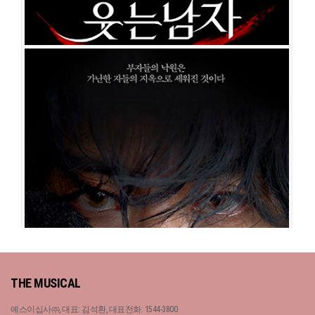
웃는 남자
공연일시
2022-06-10 ~ 2022-08-22
공연장
세종문화회관 대극장
출연진
박효신
박은태
박강현
민영기
양준모
신영숙
김소향
이수빈
유소리
최성원
김승대
이상준
진도희
김영주
허재연
고예일
이우승
윤선
용
정재희
박소빈
김창현
이성주
김경택
송임규
김솔
가희
김선
김태희
이건민
정일현
김리안
신지섭
이여진
강희수
곽동기
백승진
하수연
이도
헌
정현진
최윤우
웃는 남자
THE MUSICAL
공연일시
2020-01-09 ~ 2020-03-01
공연장
예술의전당 오페라극장
예스이십사㈜, 대표: 김석환, 대표전화: 1544-3800