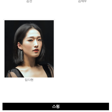
김선
김재우
임다현
스윙