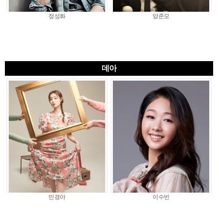
정성화
양준모
데아
민경아
이수빈