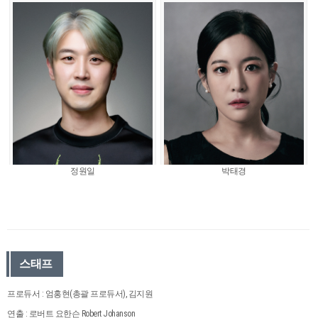
정원일
박태경
스태프
프로듀서 : 엄홍현(총괄 프로듀서), 김지원
연출 : 로버트 요한슨 Robert Johanson