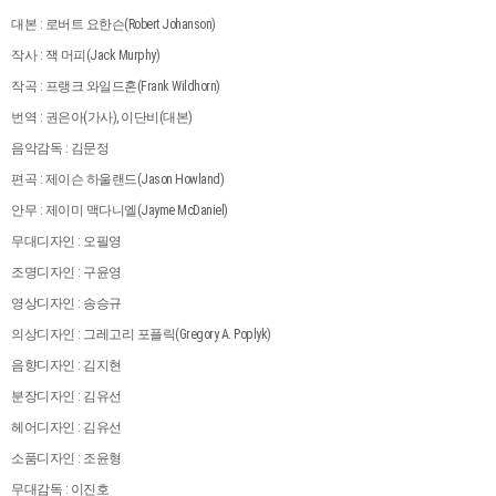
대본 : 로버트 요한슨(Robert Johanson)
작사 : 잭 머피(Jack Murphy)
작곡 : 프랭크 와일드혼(Frank Wildhorn)
번역 : 권은아(가사), 이단비(대본)
음악감독 : 김문정
편곡 : 제이슨 하울랜드(Jason Howland)
안무 : 제이미 맥다니엘(Jayme McDaniel)
무대디자인 : 오필영
조명디자인 : 구윤영
영상디자인 : 송승규
의상디자인 : 그레고리 포플릭(Gregory A. Poplyk)
음향디자인 : 김지현
분장디자인 : 김유선
헤어디자인 : 김유선
소품디자인 : 조윤형
무대감독 : 이진호