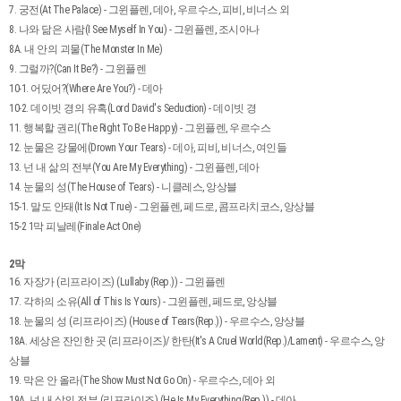
7. 궁전(At The Palace) - 그윈플렌, 데아, 우르수스, 피비, 비너스 외
8. 나와 닮은 사람(I See Myself In You) - 그윈플렌, 조시아나
8A. 내 안의 괴물(The Monster In Me)
9. 그럴까?(Can It Be?) - 그윈플렌
10-1. 어딨어?(Where Are You?) - 데아
10-2. 데이빗 경의 유혹(Lord David's Seduction) - 데이빗 경
11. 행복할 권리(The Right To Be Happy) - 그윈플렌, 우르수스
12. 눈물은 강물에(Drown Your Tears) - 데아, 피비, 비너스, 여인들
13. 넌 내 삶의 전부(You Are My Everything) - 그윈플렌, 데아
14. 눈물의 성(The House of Tears) - 니클레스, 앙상블
15-1. 말도 안돼(It Is Not True) - 그윈플렌, 페드로, 콤프라치코스, 앙상블
15-2 1막 피날레(Finale Act One)
2막
16. 자장가 (리프라이즈) (Lullaby (Rep.)) - 그윈플렌
17. 각하의 소유(All of This Is Yours) - 그윈플렌, 페드로, 앙상블
18. 눈물의 성 (리프라이즈) (House of Tears(Rep.)) - 우르수스, 앙상블
18A. 세상은 잔인한 곳 (리프라이즈)/ 한탄(It's A Cruel World(Rep.)/Lament) - 우르수스, 앙
상블
19. 막은 안 올라(The Show Must Not Go On) - 우르수스, 데아 외
19A. 넌 내 삶의 전부 (리프라이즈) (He Is My Everything(Rep.)) - 데아