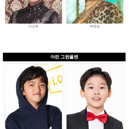
이소유
하은섬
어린 그윈플렌