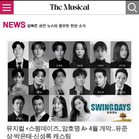
뮤지컬 <스윙데이즈_암호명 A> 4월 개막…유준
상·박은태·신성록 캐스팅