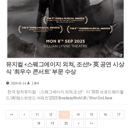
뮤지컬 <스웨그에이지 외쳐, 조선!> 英 공연 시상
식 '최우수 콘서트' 부문 수상
2026-01-14
1,804
한국 창작뮤지컬 〈스웨그에이지 외쳐,조선!〉이 '2025 브로드웨이월
드 UK/웨스트엔드 어워즈'(2025 BroadwayWorld UK / West End Awar ..
<<
<
11
12
13
14
15
16
17
18
19
20
>
>>