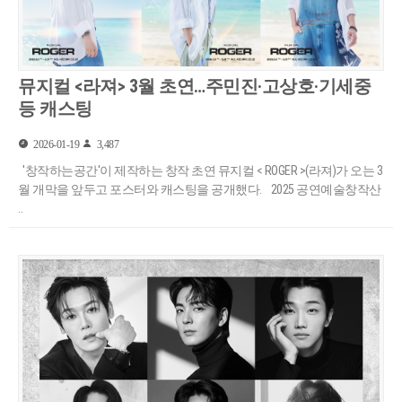
뮤지컬 <라져> 3월 초연…주민진·고상호·기세중
등 캐스팅
2026-01-19
3,487
'창작하는공간'이 제작하는 창작 초연 뮤지컬 < ROGER >(라져)가 오는 3
월 개막을 앞두고 포스터와 캐스팅을 공개했다. 2025 공연예술창작산
..