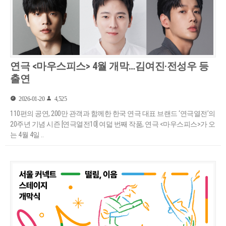
연극 <마우스피스> 4월 개막…김여진·전성우 등
출연
2026-01-20
4,525
110편의 공연, 200만 관객과 함께한 한국 연극 대표 브랜드 ‘연극열전’의
20주년 기념 시즌 [연극열전10] 여덟 번째 작품, 연극 <마우스피스>가 오
는 4월 4일 ..