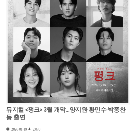
뮤지컬 <펑크> 3월 개막…양지원·황민수·박종찬
등 출연
2026-01-19
2,070