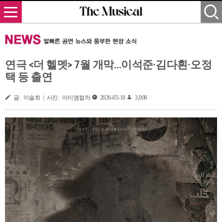
연극 <더 헬멧> 7월 개막…이석준·김다흰·오정
택 등 출연
글: 이솔희 | 사진: 아이엠컬처
2026-05-18
3,008