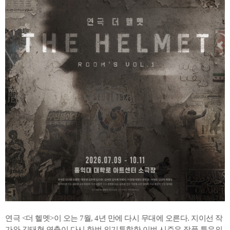
연극 <더 헬멧>이 오는 7월, 4년 만에 다시 무대에 오른다. 지이선 작
가와 김태형 연출이 다시 한번 의기투합한 이번 시즌은 작품 특유의