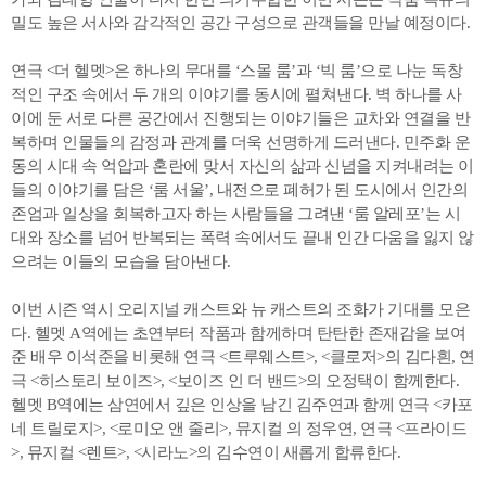
밀도 높은 서사와 감각적인 공간 구성으로 관객들을 만날 예정이다.
연극 <더 헬멧>은 하나의 무대를 ‘스몰 룸’과 ‘빅 룸’으로 나눈 독창
적인 구조 속에서 두 개의 이야기를 동시에 펼쳐낸다. 벽 하나를 사
이에 둔 서로 다른 공간에서 진행되는 이야기들은 교차와 연결을 반
복하며 인물들의 감정과 관계를 더욱 선명하게 드러낸다. 민주화 운
동의 시대 속 억압과 혼란에 맞서 자신의 삶과 신념을 지켜내려는 이
들의 이야기를 담은 ‘룸 서울’, 내전으로 폐허가 된 도시에서 인간의
존엄과 일상을 회복하고자 하는 사람들을 그려낸 ‘룸 알레포’는 시
대와 장소를 넘어 반복되는 폭력 속에서도 끝내 인간 다움을 잃지 않
으려는 이들의 모습을 담아낸다.
이번 시즌 역시 오리지널 캐스트와 뉴 캐스트의 조화가 기대를 모은
다. 헬멧 A역에는 초연부터 작품과 함께하며 탄탄한 존재감을 보여
준 배우 이석준을 비롯해 연극 <트루웨스트>, <클로저>의 김다흰, 연
극 <히스토리 보이즈>, <보이즈 인 더 밴드>의 오정택이 함께한다.
헬멧 B역에는 삼연에서 깊은 인상을 남긴 김주연과 함께 연극 <카포
네 트릴로지>, <로미오 앤 줄리>, 뮤지컬
의 정우연, 연극 <프라이드
>, 뮤지컬 <렌트>, <시라노>의 김수연이 새롭게 합류한다.