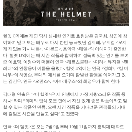
헬멧 C역에는 재연 당시 섬세한 연기로 호평받은 김국희, 삼연에 참
여하며 믿고 보는 배우로 다시 한번 등극했던 김지혜, 뮤지컬 <오지
게 재밌는 가시나들>, <아몬드>, 음악극 <태일>의 이예지가 출연한
다. 헬멧 D역에는 매 시즌 작품과 함께하며 설득력 있는 연기를 보여
준 이호영, 이정수와 더불어 연극 <헤르츠클란>, <미러>, 뮤지컬 <팬
레터>의 안창용이 이름을 올렸다. 헬멧 E역에는 연극 <정희>, <킬 미
나우>의 허영손, 무대와 매체를 오가며 활발한 활동을 이어가고 있
는 김건우, 연극 <오펀스>, <아마데우스>의 최정우가 함께 한다.
김태형 연출은 “<더 헬멧>은 제 인생에서 가장 자랑스러운 작품 중
하나”라며 “의미와 형식 모든 면에서 자신 있게 좋은 작품이라고 말
할 수 있는 작품인 만큼, 오랜 시간 작품을 기다려준 관객들의 기대
에 걸맞은 시즌을 만들고 싶다”고 전했다.
연극 <더 헬멧>은 오는 7월 9일부터 10월 11일까지 홍익대 대학로