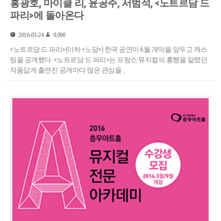
홍광호, 마이클 리, 윤공주, 서범석, <노트르담 드
파리>에 돌아온다
2016-03-24
9,098
<노트르담 드 파리>(이하 <노담>) 한국 공연이 6월 개막을 앞두고 캐스
팅을 공개했다. <노트르담 드 파리>는 프랑스 뮤지컬의 흥행을 알렸던
작품답게 출연진 공개마다 많은 관심을 ..