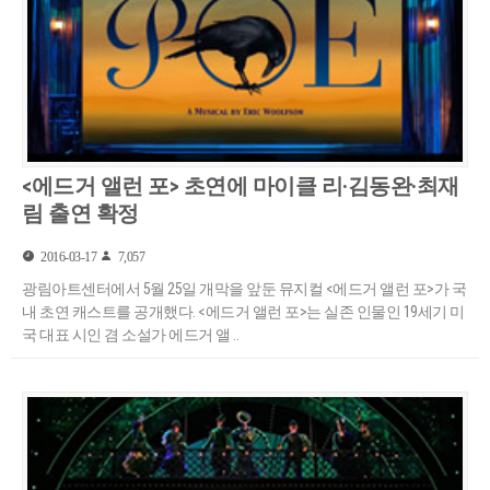
<에드거 앨런 포> 초연에 마이클 리·김동완·최재
림 출연 확정
2016-03-17
7,057
광림아트센터에서 5월 25일 개막을 앞둔 뮤지컬 <에드거 앨런 포>가 국
내 초연 캐스트를 공개했다. <에드거 앨런 포>는 실존 인물인 19세기 미
국 대표 시인 겸 소설가 에드거 앨 ..