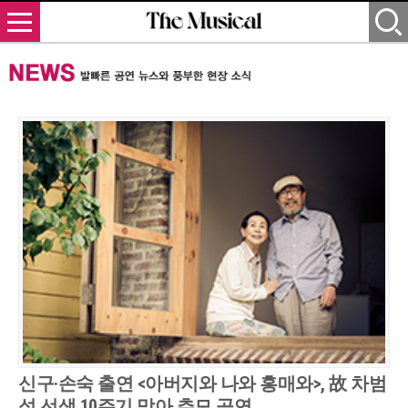
신구·손숙 출연 <아버지와 나와 홍매와>, 故 차범
석 선생 10주기 맞아 추모 공연