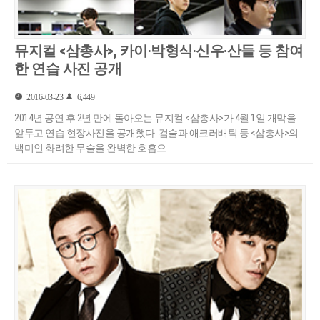
뮤지컬 <삼총사>, 카이·박형식·신우·산들 등 참여
한 연습 사진 공개
2016-03-23
6,449
2014년 공연 후 2년 만에 돌아오는 뮤지컬 <삼총사>가 4월 1일 개막을
앞두고 연습 현장사진을 공개했다. 검술과 애크러배틱 등 <삼총사>의
백미인 화려한 무술을 완벽한 호흡으 ..