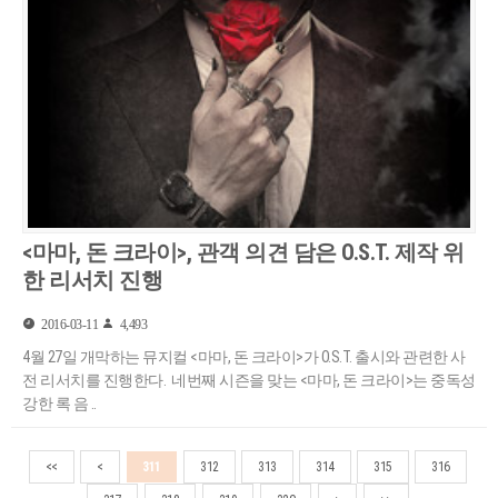
<마마, 돈 크라이>, 관객 의견 담은 O.S.T. 제작 위
한 리서치 진행
2016-03-11
4,493
4월 27일 개막하는 뮤지컬 <마마, 돈 크라이>가 O.S.T. 출시와 관련한 사
전 리서치를 진행한다. 네번째 시즌을 맞는 <마마, 돈 크라이>는 중독성
강한 록 음 ..
<<
<
311
312
313
314
315
316