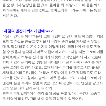
을 순 없어서 말장난을 좀 쳤죠. 돌아올 회, 바랄 기, 아이 동을 써서
회기동이란 제목을 만들었어요. 돌아오기를 바라는 아이라는 뜻을
담은 거죠.
‘내 꿈의 엔진이 꺼지기 전에 ver.2’
작품의 엔딩을 써야 하는데 고민이 됐어요. 먼저 밴드 복스팝이 처음
모여 합주실을 만들고 추억을 나누었던 순간들을 가사로 써두었는
데요. 막상 하고 싶은 이야기를 어떻게 해야 극명하게 한 줄로 전달
할 수 있을지 생각하니 너무 어렵더라고요. 그 시절 저는 오토바이를
좋아했어요. 하루는 집에 들어가지 못하고 작업실에서 자고 있는데
밖이 시끄러운 거예요. 창밖을 내다보니 어떤 아가씨가 주차를 하지
못해 고생하고 있더라고요. 그래서 대신 주차를 해주고 시계를 보니
새벽 5시더라고요. 잠이 안 와서 오토바이를 타고 팔각정으로 드라
이브를 갔어요. 2월이라 날씨가 너무 춥더라고요. 그러다 오토바이
엔진에 손을 녹이니 정말 따뜻했어요. 이 쇳덩어리도 엔진을 달고 뜨
겁게 열을 내며 달리는데, 내 삶의
엔진은 무엇일까? 이런 생각 끝에 꿈을 꾸고 있다는 순간의 소중함
을 깨닫게 되었죠. 그래서 이 곡을 완성할 수 있었어요.